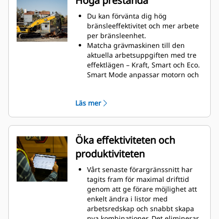
Höga prestanda
Möjligheten att lägga in fästen och
redskap i systemet gör det smidigt
Du kan förvänta dig hög
att ställa in kombinationer av
bränsleeffektivitet och mer arbete
arbetsredskap och minska
per bränsleenhet.
kalibreringstiden avsevärt. Det
Matcha grävmaskinen till den
eliminerar också behovet av nya
aktuella arbetsuppgiften med tre
mätningar när du byter mellan
effektlägen – Kraft, Smart och Eco.
Cat®-arbetsredskap och gör det
Smart Mode anpassar motorn och
möjligt att kontrollera och anpassa
hydraulkraften automatiskt till
skopslitaget på egen hand.
arbetsförhållandena och ger
Läs mer
maximal kraft när det behövs och
minskar kraften när det inte gör
det, för att spara bränsle.
Extra hydrauliska alternativ ger
Öka effektiviteten och
dig mångsidigheten att använda
produktiviteten
ett brett spektrum av Cat-tillbehör,
inklusive de kraftigaste verktygen
Vårt senaste förargränssnitt har
som krävs för rivningsarbeten.
tagits fram för maximal drifttid
Låt inte temperaturen hindra dig
genom att ge förare möjlighet att
från att arbeta. Grävmaskinen har
enkelt ändra i listor med
kapacitet för höga
arbetsredskap och snabbt skapa
omgivningstemperaturer på upp
nya kombinationer. Det eliminerar