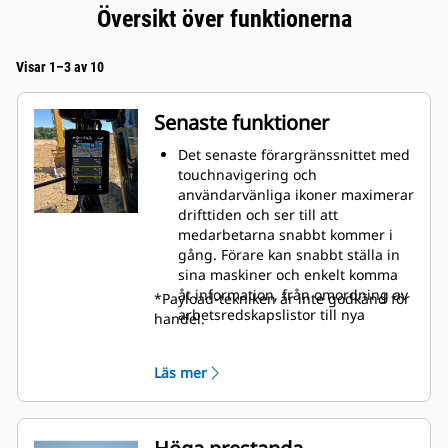
Översikt över funktionerna
Visar 1–3 av 10
Senaste funktioner
Det senaste förargränssnittet med
touchnavigering och
användarvänliga ikoner maximerar
drifttiden och ser till att
medarbetarna snabbt kommer i
gång. Förare kan snabbt ställa in
sina maskiner och enkelt komma
åt information, från omordning av
*Payload-tekniken är inte godkänd för
arbetsredskapslistor till nya
handel.
kombinationer av arbetsredskap
vid behov.
Läs mer
Med det nya gränssnittet kan
förarna utnyttja skiftet maximalt
utan att kompromissa med
precision och noggrannhet.