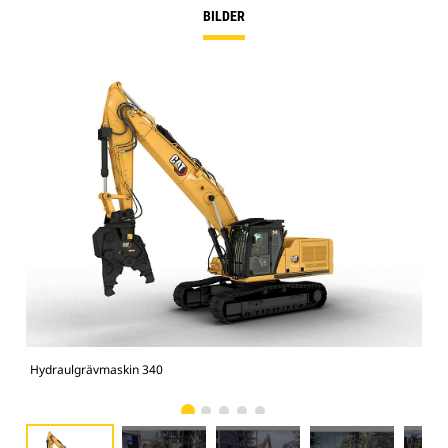
BILDER
Hydraulgrävmaskin 340
340