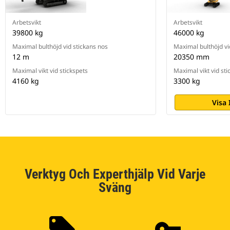
beroende på valt verktyg.
Arbetsvikt
Arbetsvikt
39800 kg
46000 kg
Maximal bulthöjd vid stickans nos
Maximal bulthöjd vi
12 m
20350 mm
Maximal vikt vid stickspets
Maximal vikt vid sti
4160 kg
3300 kg
Visa
Verktyg Och Experthjälp Vid Varje
Sväng