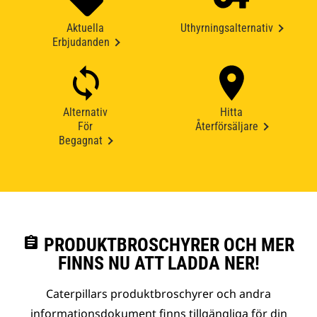
Aktuella
Uthyrningsalternativ
Erbjudanden
Alternativ
Hitta
För
Återförsäljare
Begagnat
assignment
PRODUKTBROSCHYRER OCH MER
FINNS NU ATT LADDA NER!
Caterpillars produktbroschyrer och andra
informationsdokument finns tillgängliga för din