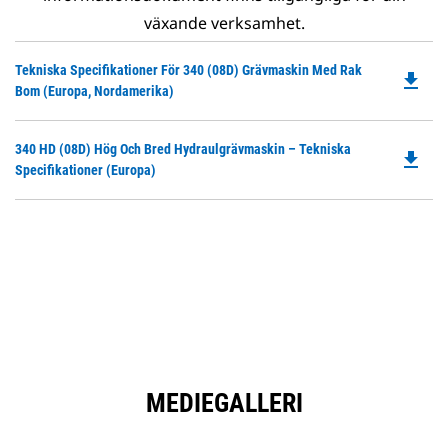
växande verksamhet.
Do
Tekniska Specifikationer För 340 (08D) Grävmaskin Med Rak
file_download
P
Bom (Europa, Nordamerika)
O
in
Do
340 HD (08D) Hög Och Bred Hydraulgrävmaskin – Tekniska
a
file_download
P
Specifikationer (Europa)
N
O
Ta
in
a
N
Ta
MEDIEGALLERI