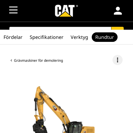
person
SEARCH
search
Fördelar
Specifikationer
Verktyg
Rundtur
more_vert
Grävmaskiner för demolering