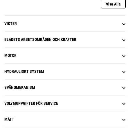
förfallodatum för inspektioner.
Visa Alla
Fatta välgrundade, databaserade
beslut för att sänka
rörelsekostnaderna. Med
VIKTER
funktioner för
produktivitetshantering kan du
analysera övergripande prestanda
BLADETS ARBETSOMRÅDEN OCH KRAFTER
för arbetsplatsen. Du kan hålla koll
på flyttad mängd, produktionsmål
och nyttolast samt Grade 3D-data
MOTOR
och kompakteringsdata. Dessa
viktiga mätvärden bidrar till lägre
HYDRAULISKT SYSTEM
kostnader och förbättrar
drifteffektiviteten på
arbetsplatsen.
SVÄNGMEKANISM
Ha koll på grävmaskinens exakta
position i förhållande till GPS- och
GLONASS-systemen.
VOLYMUPPGIFTER FÖR SERVICE
Grävmaskinen kompenserar
automatiskt om den lutar eller
rullar på grund av sluttande
MÅTT
markförhållanden.