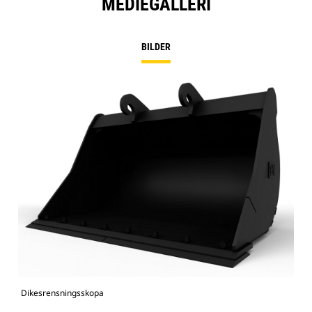
MEDIEGALLERI
BILDER
Dikesrensningsskopa
Bild