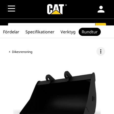
person
SEARCH
search
Fördelar
Specifikationer
Verktyg
Rundtur
more_vert
Dikesrensning