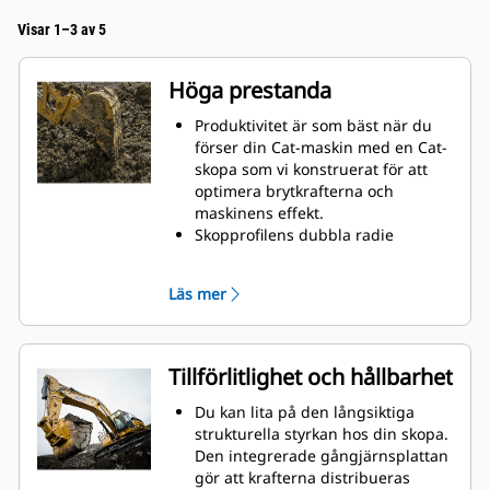
Visar 1–3 av 5
Höga prestanda
Produktivitet är som bäst när du
förser din Cat-maskin med en Cat-
skopa som vi konstruerat för att
optimera brytkrafterna och
maskinens effekt.
Skopprofilens dubbla radie
förbättrar materialflödet och sikten
in i skopan. Skophälens utökade
Läs mer
frigång säkerställer att skopbotten
inte släpar, vilket minskar
underhållskostnaderna.
Bränsleförbrukningstoppar under
Tillförlitlighet och hållbarhet
grävning. Cat-skoporna är
utformade för att skära genom
Du kan lita på den långsiktiga
material snabbt för att förbättra
strukturella styrkan hos din skopa.
maskinens totala effektivitet.
Den integrerade gångjärnsplattan
Lasta mer material på kortare tid.
gör att krafterna distribueras