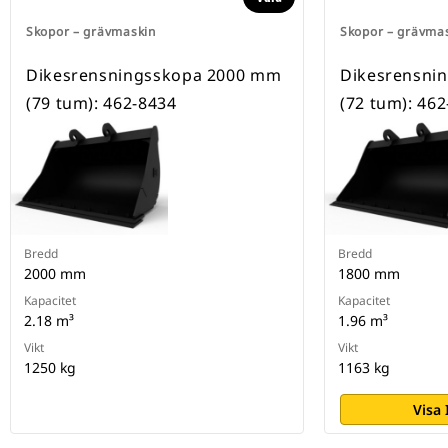
Skopor – grävmaskin
Skopor – grävma
Dikesrensningsskopa 2000 mm
Dikesrensni
(79 tum): 462-8434
(72 tum): 46
Bredd
Bredd
2000 mm
1800 mm
Kapacitet
Kapacitet
2.18 m³
1.96 m³
Vikt
Vikt
1250 kg
1163 kg
Visa