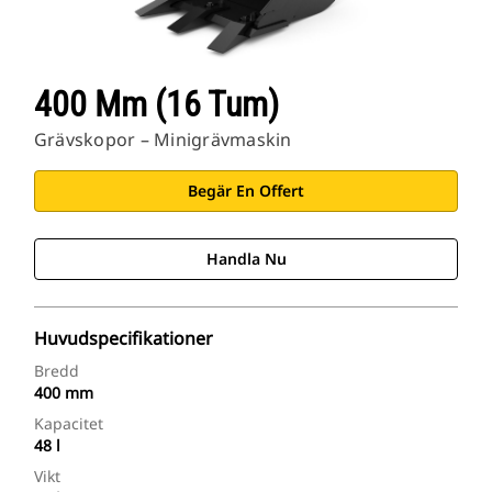
400 Mm (16 Tum)
Grävskopor – Minigrävmaskin
Begär En Offert
Handla Nu
Huvudspecifikationer
Bredd
400 mm
Kapacitet
48 l
Vikt