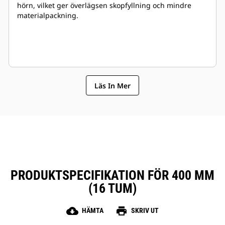
hörn, vilket ger överlägsen skopfyllning och mindre
materialpackning.
Läs In Mer
PRODUKTSPECIFIKATION FÖR 400 MM
(16 TUM)
cloud_download
print
HÄMTA
SKRIV UT