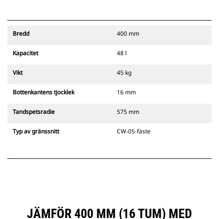
Bredd
400 mm
Kapacitet
48 l
Vikt
45 kg
Bottenkantens tjocklek
16 mm
Tandspetsradie
575 mm
Typ av gränssnitt
CW-05-fäste
JÄMFÖR 400 MM (16 TUM) MED