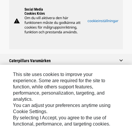
Social Media
Cookies Krävs
Om du vill aktivera den här
warning
cookieinställningar
funktionen måste du godkänna att
cookies för målgruppsinriktning,
funktion och prestanda används.
Caterpillars Varumärken
This site uses cookies to improve your
experience. Some are required for the site to
Caterpillar.com
function, while others support features,
performance, personalization, targeting, and
Kontakta Caterpillar
analytics.
Mina Marknadsföringspreferenser
You can adjust your preferences anytime using
Cookie Settings.
Platskarta
By selecting I Accept, you agree to the use of
Cookie Settings
functional, performance, and targeting cookies.