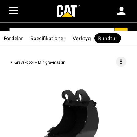
person
SEARCH
search
Fördelar
Specifikationer
Verktyg
Rundtur
more_vert
Grävskopor – Minigrävmaskin