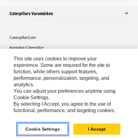
Caterpillars Varumärken
Caterpillar.com
Kontakta Caterpillar
Mina Marknadsföringspreferenser
This site uses cookies to improve your
experience. Some are required for the site to
Platskarta
function, while others support features,
performance, personalization, targeting, and
Cookie Settings
analytics.
Juridiskt
You can adjust your preferences anytime using
Cookie Settings.
Sekretess
By selecting I Accept, you agree to the use of
functional, performance, and targeting cookies.
Europe-Swedish
© 2026 Caterpillar. Med ensamrätt.
Cookie Settings
I Accept