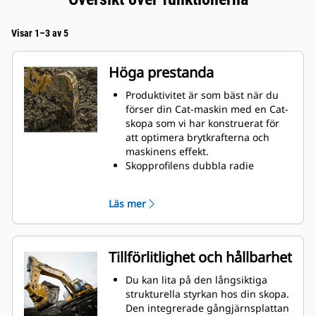
Visar 1–3 av 5
Höga prestanda
Produktivitet är som bäst när du
förser din Cat-maskin med en Cat-
skopa som vi har konstruerat för
att optimera brytkrafterna och
maskinens effekt.
Skopprofilens dubbla radie
förbättrar materialflödet in i
skopan. Skophälens utökade
Läs mer
frigång säkerställer att skopans
botten inte släpar, vilket minskar
underhållskostnaderna.
Bränsleförbrukningstoppar under
Tillförlitlighet och hållbarhet
grävning. Cat-skoporna är
utformade för att skära genom
Du kan lita på den långsiktiga
material snabbt och förbättra
strukturella styrkan hos din skopa.
maskinens totala effektivitet.
Den integrerade gångjärnsplattan