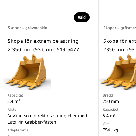
Vald
Skopor – grävmaskin
Skopor – grävma
Skopa för extrem belastning
Skopa för ex
2 350 mm (93 tum): 519-5477
2350 mm (93 
Kapacitet
Bredd
5,4 m³
750 mm
Fäste
Kapacitet
Använd som direktinfästning eller med
5.4 m³
Cats Pin Grabber-fästen
Vikt
7541 kg
Adapterantal