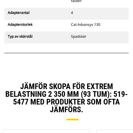
Cats pinnmonterade
fästen
gripredskapsfästen är kompatibla
med bandgående grävmaskiner
Adapterantal
4
311–352 och alla hjulburna
grävmaskiner. Fästen för
Adapterstorlek
Cat Advansys 130
dikesbredd finns även tillgängliga.
Tillbehör som är kompatibla med
Typ av skärstål
Spadskär
det CW-anpassade redskapsfästet
använder det fasta
redskapsfästets gångjärn. CW-
anpassade redskapsfästen har ett
killåsningssystem som håller fast
redskapen.
CW-anpassade redskapsfästen
finns tillgängliga för alla
JÄMFÖR SKOPA FÖR EXTREM
bandburna och hjulburna
BELASTNING 2 350 MM (93 TUM): 519-
grävmaskiner.
5477 MED PRODUKTER SOM OFTA
JÄMFÖRS.