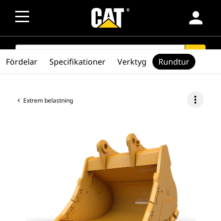
person
SEARCH
search
Fördelar
Specifikationer
Verktyg
Rundtur
more_vert
Extrem belastning