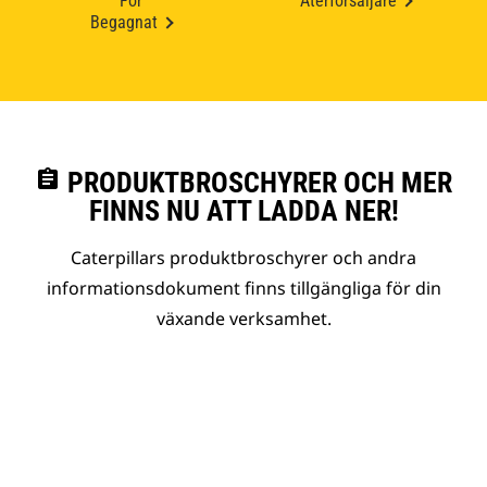
För
Återförsäljare
Begagnat
assignment
PRODUKTBROSCHYRER OCH MER
FINNS NU ATT LADDA NER!
Caterpillars produktbroschyrer och andra
informationsdokument finns tillgängliga för din
växande verksamhet.