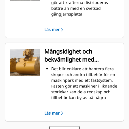
Lasta mer material på kortare tid.
gör att krafterna distribueras
Skopans form och sidostänger
bättre än med en svetsad
håller de flesta material i din
gångjärnsplatta
skopa vid varje lastning.
Cats skopor är tillverkade med
höghållfast, nötningsbeständigt
Läs mer
stål, särskilt användbart på
extrema slitytor
Skydda extrema slitytor på skopan
bäst från att komma i kontakt med
Mångsidighet och
material med Caterpillars redskap
bekvämlighet med
med markkontakt (GET)
Högre produktion i krävande
snabbfästen
Det blir enklare att hantera flera
förhållanden, enklare inträngning
skopor och andra tillbehör för en
i högar och snabbare cykeltider
maskinpark med ett fästsystem.
med Cat
Advansys
GET
®
™
Fästen gör att maskiner i liknande
Installera och ta bort tänder
storlekar kan dela redskap och
snabbare än tidigare med
tillbehör kan bytas på några
Advansys hammarlösa GET-system
sekunder utan att föraren behöver
Säker montering för tänder och
lämna hyttens säkerhet.
adaptrar med endast handverktyg
Läs mer
Pinnmonterade skopor är även
med CapSure-kvarhållning
kompatibla med Cat
®
Minska underhållskostnaderna
pinnmonterade