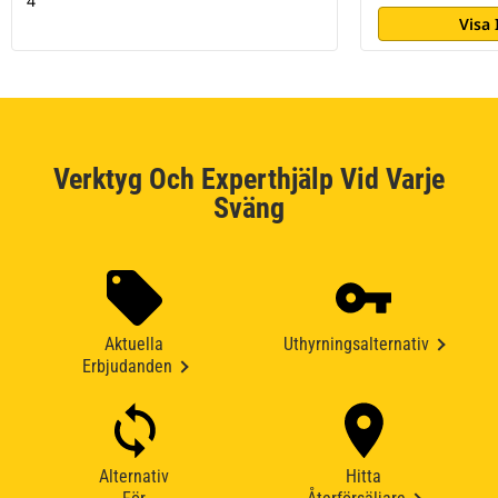
4
Visa
Verktyg Och Experthjälp Vid Varje
Sväng
Aktuella
Uthyrningsalternativ
Erbjudanden
Alternativ
Hitta