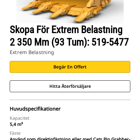
Skopa För Extrem Belastning
2 350 Mm (93 Tum): 519-5477
Extrem Belastning
Begär En Offert
Hitta Återförsäljare
Huvudspecifikationer
Kapacitet
5,4 m³
Fäste
Använd som direktinfästning eller med Cats Pin Grabber-