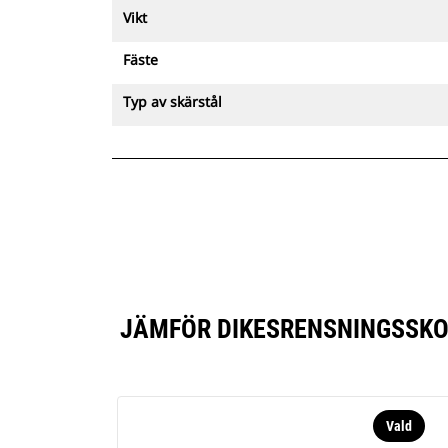
Vikt
Fäste
Typ av skärstål
JÄMFÖR DIKESRENSNINGSSKOP
Vald