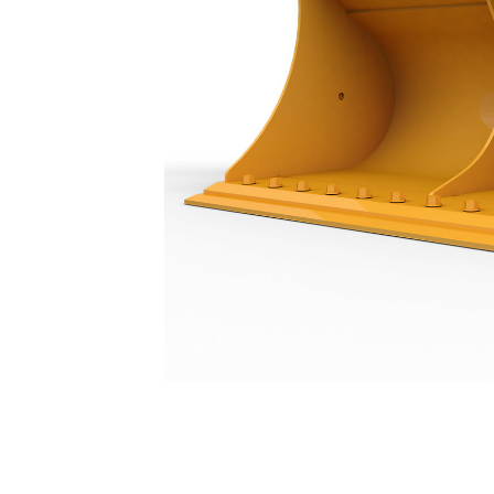
Dikesrensningsskopa 2100 Mm (83 Tum): 456-2377
För
Ändra modell