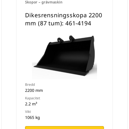
Skopor – grävmaskin
Dikesrensningsskopa 2200
mm (87 tum): 461-4194
Bredd
2200 mm
Kapacitet
2.2 m³
Vikt
1065 kg