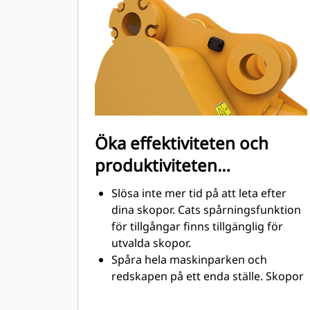
utformade för att skära genom
material snabbt för att förbättra
maskinens totala effektivitet.
Lasta mer material på kortare tid.
Skopans form och sidostänger håller
de flesta material i din skopa vid
varje lastning.
Öka effektiviteten och
produktiviteten
med integrerad Cat
Slösa inte mer tid på att leta efter
Connect-teknik
dina skopor. Cats spårningsfunktion
för tillgångar finns tillgänglig för
utvalda skopor.
Spåra hela maskinparken och
redskapen på ett enda ställe. Skopor
®
med spårning kan ses i Vision Link
™
tillsammans med Product Link
-