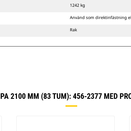
Cat-pinnmonteringsfäste eller ett
1242 kg
CW-anpassat redskapsfäste.
Använd som direktinfästning e
Rak
A 2100 MM (83 TUM): 456-2377 MED P