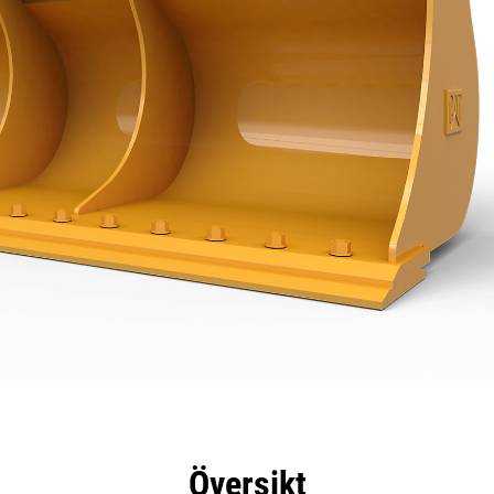
delar
Specifikationer
Verktyg
Rundtur
Översikt