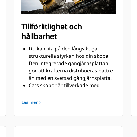
Tillförlitlighet och
hållbarhet
Du kan lita på den långsiktiga
strukturella styrkan hos din skopa.
Den integrerade gångjärnsplattan
gör att krafterna distribueras bättre
än med en svetsad gångjärnsplatta.
Cats skopor är tillverkade med
höghållfast, nötningsbeständigt stål,
särskilt komponenter som utsätts
Läs mer
för extrem nötning.
Skydda skopans viktigaste ytor med
®
stor nötning med Cat
redskap med
markkontakt (GET). Gavelkantskydd
och sidoskär skyddar de delar av