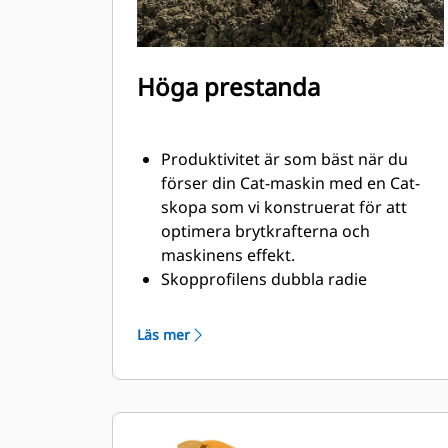
Höga prestanda
Produktivitet är som bäst när du
förser din Cat-maskin med en Cat-
skopa som vi konstruerat för att
optimera brytkrafterna och
maskinens effekt.
Skopprofilens dubbla radie
förbättrar materialflödet och sikten
in i skopan. Skophälens utökade
Läs mer
frigång säkerställer att skopbotten
inte släpar, vilket minskar
underhållskostnaderna.
Bränsleförbrukningstoppar under
grävning. Cat-skoporna är