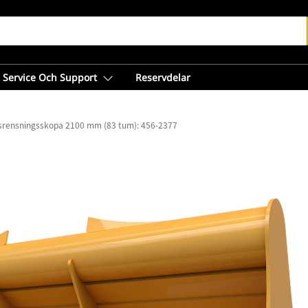
Service Och Support
Reservdelar
srensningsskopa 2100 mm (83 tum): 456-2377