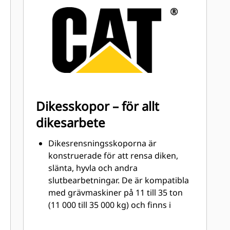
skopan som kommer i kontakt med
och passerar genom material mest.
Minska underhållskostnaderna
genom att följa rätt GET för din
kombination av skopa och
användningsområde.
Skoptänder finns tillgängliga i
många varianter för att passa din
Dikesskopor – för allt
specifika tillämpning. Oavsett om du
dikesarbete
behöver skapa ett rent, plant golv
eller gräva i hårda, nötande material,
Dikesrensningsskoporna är
finns det en tandlösning som passar.
konstruerade för att rensa diken,
slänta, hyvla och andra
slutbearbetningar. De är kompatibla
med grävmaskiner på 11 till 35 ton
(11 000 till 35 000 kg) och finns i
bredderna 1200- 2400 mm (48-94
tum)