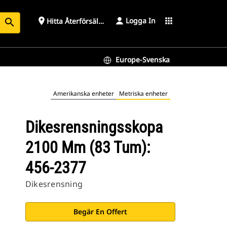
Logga In
place
apps
Hitta Återförsäljare
search
Europe-Svenska
Amerikanska enheter
Metriska enheter
Dikesrensningsskopa
2100 Mm (83 Tum):
456-2377
Dikesrensning
Begär En Offert