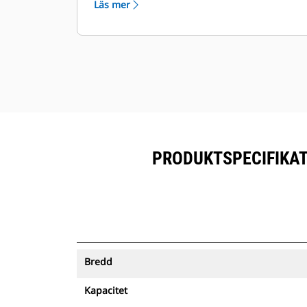
Läs mer
prenumererad utrustning.
Förvara dina tillgångar säkert.
Skopor med spårning skickar en
varning om de lämnar ett område
som är enkelt att definiera.
PRODUKTSPECIFIKAT
Bredd
Kapacitet