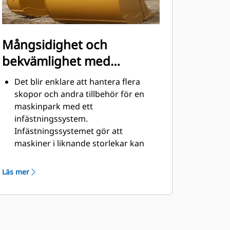
Mångsidighet och
bekvämlighet med
snabbkopplingar
Det blir enklare att hantera flera
skopor och andra tillbehör för en
maskinpark med ett
infästningssystem.
Infästningssystemet gör att
maskiner i liknande storlekar kan
dela redskap och tillbehör vilka kan
bytas på några sekunder utan att
Läs mer
föraren behöver lämna hyttens
säkerhet.
Pinnmonterade skopor är även
®
kompatibla med Cat
pinnmonterade gripredskapsfästen,