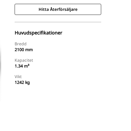
Hitta Återförsäljare
Huvudspecifikationer
Bredd
2100 mm
Kapacitet
1.34 m³
Vikt
1242 kg
Hitta Återförsäljare
Begär En Offert