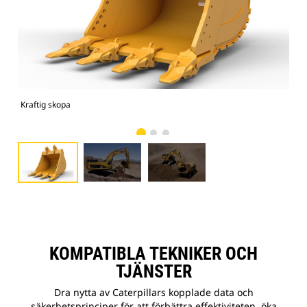
Kraftig skopa
Bild
KOMPATIBLA TEKNIKER OCH
TJÄNSTER
Dra nytta av Caterpillars kopplade data och
säkerhetsprinciper för att förbättra effektiviteten, öka