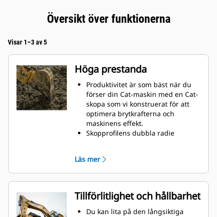
Översikt över funktionerna
Visar 1–3 av 5
Höga prestanda
Produktivitet är som bäst när du
förser din Cat-maskin med en Cat-
skopa som vi konstruerat för att
optimera brytkrafterna och
maskinens effekt.
Skopprofilens dubbla radie
förbättrar materialflödet och sikten
in i skopan. Skophälens utökade
Läs mer
frigång säkerställer att skopbotten
inte släpar, vilket minskar
underhållskostnaderna.
Bränsleförbrukningstoppar under
Tillförlitlighet och hållbarhet
grävning. Cat-skoporna är
utformade för att skära genom
Du kan lita på den långsiktiga