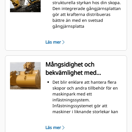
material snabbt för att förbättra
strukturella styrkan hos din skopa.
maskinens totala effektivitet.
Den integrerade gångjärnsplattan
Lasta mer material på kortare tid.
gör att krafterna distribueras
Skopans form och sidostänger
bättre än med en svetsad
håller de flesta material i din
gångjärnsplatta
skopa vid varje lastning.
Cats skopor är tillverkade med
höghållfast, nötningsbeständigt
Läs mer
stål, särskilt användbart på
extrema slitytor
Skydda extrema slitytor på skopan
bäst från att komma i kontakt med
Mångsidighet och
material med Caterpillars redskap
bekvämlighet med
med markkontakt (GET)
Högre produktion i krävande
snabbkopplingar
Det blir enklare att hantera flera
situationer, enklare penetrering i
skopor och andra tillbehör för en
högar och snabbare cykeltider
maskinpark med ett
med Cat
Advansys
GET
®
™
infästningssystem.
Installera och ta bort tänder
Infästningssystemet gör att
snabbare än tidigare med
maskiner i liknande storlekar kan
Advansys hammarlösa GET-system
dela redskap och tillbehör vilka
Säker montering för tänder och
kan bytas på några sekunder utan
adaptrar med endast handverktyg
Läs mer
att föraren behöver lämna hyttens