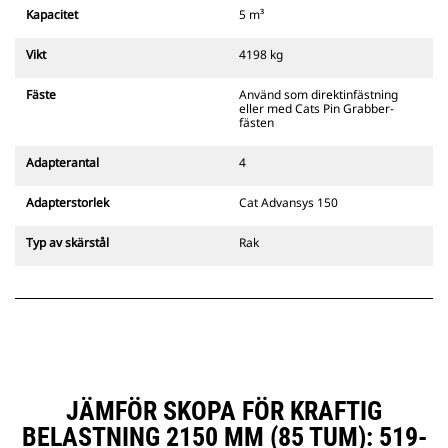
hörbara och synliga indikatorer
Kapacitet
5 m³
från fästets sekundära spärr som
alltid finns i förarens siktlinje.
Vikt
4198 kg
Cats pinnmonterade
gripredskapsfästen är kompatibla
Fäste
Använd som direktinfästning
med bandgående grävmaskiner
eller med Cats Pin Grabber-
311–352 och alla hjulburna
fästen
grävmaskiner. Fästen för
dikesbredd finns även tillgängliga.
Adapterantal
4
Tillbehör som är kompatibla med
det CW-anpassade redskapsfästet
Adapterstorlek
Cat Advansys 150
använder det fasta
redskapsfästets gångjärn. CW-
Typ av skärstål
Rak
anpassade redskapsfästen har ett
killåsningssystem som håller
säkert låst.
CW-anpassade redskapsfästen
finns tillgängliga för alla
bandburna och hjulburna
grävmaskiner.
JÄMFÖR SKOPA FÖR KRAFTIG
BELASTNING 2150 MM (85 TUM): 519-