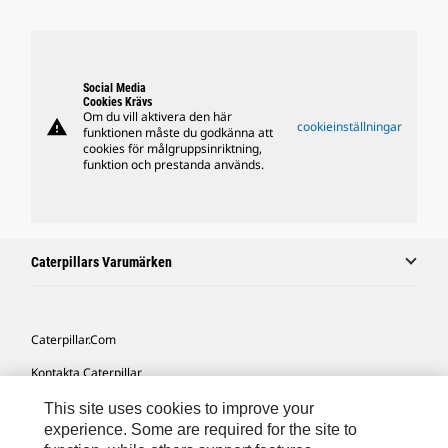
Social Media
Cookies Krävs
Om du vill aktivera den här
warning
cookieinställningar
funktionen måste du godkänna att
cookies för målgruppsinriktning,
funktion och prestanda används.
Caterpillars Varumärken
Caterpillar.com
Kontakta Caterpillar
Mina Marknadsföringspreferenser
This site uses cookies to improve your
experience. Some are required for the site to
Platskarta