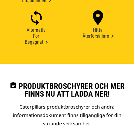
Erbjudanden
Alternativ
Hitta
För
Återförsäljare
Begagnat
assignment
PRODUKTBROSCHYRER OCH MER
FINNS NU ATT LADDA NER!
Caterpillars produktbroschyrer och andra
informationsdokument finns tillgängliga för din
växande verksamhet.