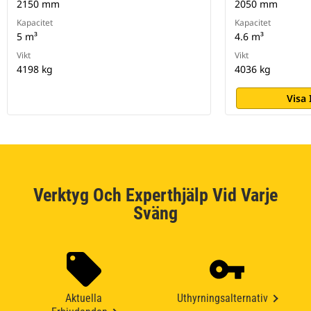
2150 mm
2050 mm
Kapacitet
Kapacitet
5 m³
4.6 m³
Vikt
Vikt
4198 kg
4036 kg
Visa
Verktyg Och Experthjälp Vid Varje
Sväng
Aktuella
Uthyrningsalternativ