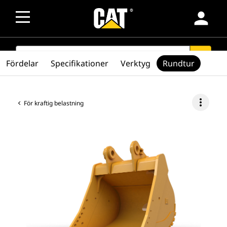
person
SEARCH
search
Fördelar
Specifikationer
Verktyg
Rundtur
more_vert
För kraftig belastning