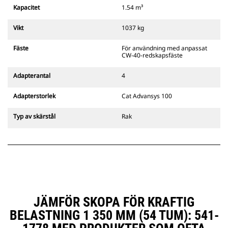
spärr som alltid finns i förarens
Kapacitet
1.54 m³
siktlinje.
Cats pinnmonterade
Vikt
1037 kg
gripredskapsfästen är kompatibla
med bandgående grävmaskiner
Fäste
För användning med anpassat
311–352 och alla hjulburna
CW-40-redskapsfäste
grävmaskiner. Fästen för
dikesbredd finns även tillgängliga.
Adapterantal
4
Tillbehör som är kompatibla med
det CW-anpassade redskapsfästet
Adapterstorlek
Cat Advansys 100
använder det fasta
redskapsfästets gångjärn. CW-
Typ av skärstål
Rak
anpassade redskapsfästen har ett
killåsningssystem som håller fast
redskapen.
CW-anpassade redskapsfästen
finns tillgängliga för alla
bandburna och hjulburna
grävmaskiner.
JÄMFÖR SKOPA FÖR KRAFTIG
BELASTNING 1 350 MM (54 TUM): 541-