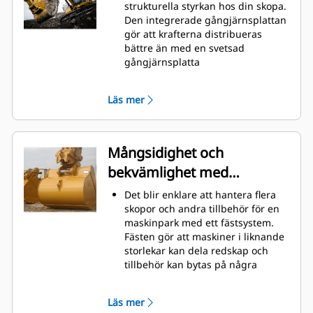
material snabbt och förbättra
strukturella styrkan hos din skopa.
maskinens totala effektivitet.
Den integrerade gångjärnsplattan
Lasta mer material på kortare tid.
gör att krafterna distribueras
Skopans form och sidostänger
bättre än med en svetsad
håller de flesta material i din
gångjärnsplatta
skopa vid varje lastning.
Cats skopor är tillverkade med
höghållfast, nötningsbeständigt
Läs mer
stål, särskilt användbart på
extrema slitytor
Skydda extrema slitytor på skopan
bäst från att komma i kontakt med
Mångsidighet och
material med Caterpillars redskap
bekvämlighet med
med markkontakt (GET)
Högre produktion i krävande
snabbkopplingar
Det blir enklare att hantera flera
förhållanden, enklare inträngning
skopor och andra tillbehör för en
i högar och snabbare cykeltider
maskinpark med ett fästsystem.
med Cat
Advansys
GET
®
™
Fästen gör att maskiner i liknande
Installera och ta bort tänder
storlekar kan dela redskap och
snabbare än tidigare med
tillbehör kan bytas på några
Advansys hammarlösa GET-system
sekunder utan att föraren behöver
Säker montering för tänder och
lämna hyttens säkerhet.
adaptrar med endast handverktyg
Läs mer
Pinnmonterade skopor är även