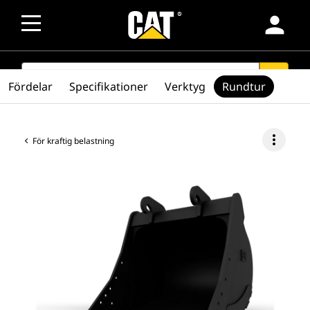
person
SEARCH
search
Fördelar
Specifikationer
Verktyg
Rundtur
more_vert
För kraftig belastning