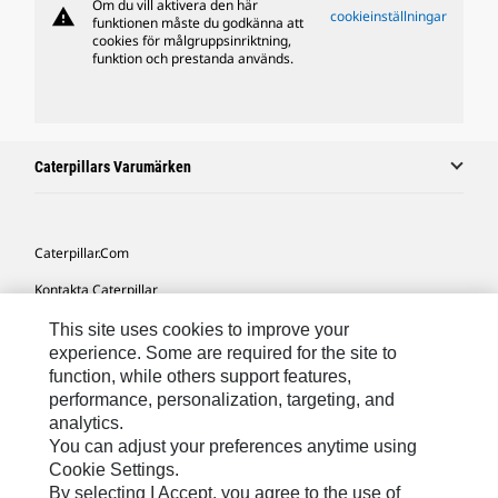
Om du vill aktivera den här
warning
cookieinställningar
funktionen måste du godkänna att
cookies för målgruppsinriktning,
funktion och prestanda används.
Caterpillars Varumärken
Caterpillar.com
Kontakta Caterpillar
Mina Marknadsföringspreferenser
This site uses cookies to improve your
experience. Some are required for the site to
Platskarta
function, while others support features,
performance, personalization, targeting, and
Cookie Settings
analytics.
Juridiskt
You can adjust your preferences anytime using
Cookie Settings.
Sekretess
By selecting I Accept, you agree to the use of