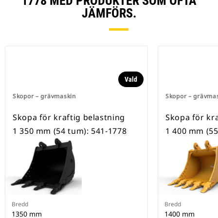
1778 MED PRODUKTER SOM OFTA
JÄMFÖRS.
Vald
Skopor – grävmaskin
Skopor – grävma
Skopa för kraftig belastning
Skopa för kra
1 350 mm (54 tum): 541-1778
1 400 mm (55
Bredd
Bredd
1350 mm
1400 mm