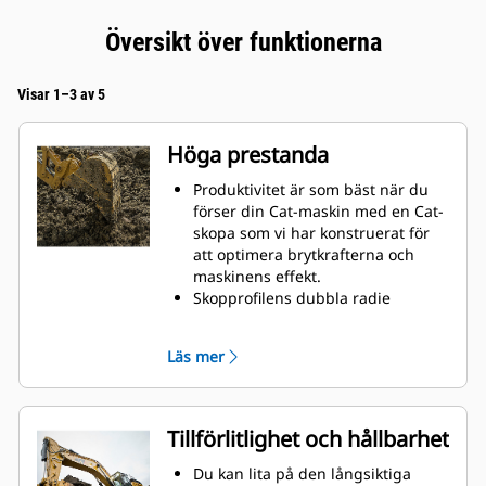
Översikt över funktionerna
Visar 1–3 av 5
Höga prestanda
Produktivitet är som bäst när du
förser din Cat-maskin med en Cat-
skopa som vi har konstruerat för
att optimera brytkrafterna och
maskinens effekt.
Skopprofilens dubbla radie
förbättrar materialflödet in i
skopan. Skophälens utökade
Läs mer
frigång säkerställer att skopans
botten inte släpar, vilket minskar
underhållskostnaderna.
Bränsleförbrukningstoppar under
Tillförlitlighet och hållbarhet
grävning. Cat-skoporna är
utformade för att skära genom
Du kan lita på den långsiktiga