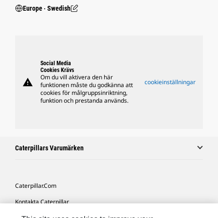
Europe ‧ Swedish
Social Media
Cookies Krävs
Om du vill aktivera den här
warning
cookieinställningar
funktionen måste du godkänna att
cookies för målgruppsinriktning,
funktion och prestanda används.
Caterpillars Varumärken
Caterpillar.com
Kontakta Caterpillar
Mina Marknadsföringspreferenser