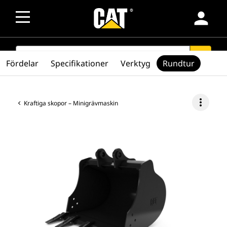
person
SEARCH
search
Fördelar
Specifikationer
Verktyg
Rundtur
more_vert
Kraftiga skopor – Minigrävmaskin