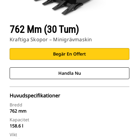
762 Mm (30 Tum)
Kraftiga Skopor – Minigrävmaskin
Begär En Offert
Handla Nu
Huvudspecifikationer
Bredd
762 mm
Kapacitet
158.6 l
Vikt