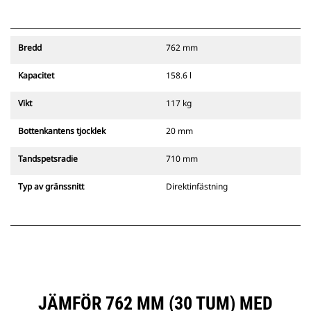
Bredd
762 mm
Kapacitet
158.6 l
Vikt
117 kg
Bottenkantens tjocklek
20 mm
Tandspetsradie
710 mm
Typ av gränssnitt
Direktinfästning
JÄMFÖR 762 MM (30 TUM) MED