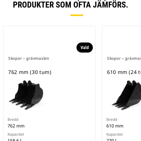
PRODUKTER SOM OFTA JÄMFÖRS.
Vald
Skopor – grävmaskin
Skopor – grävma
762 mm (30 tum)
610 mm (24 t
Bredd
Bredd
762 mm
610 mm
Kapacitet
Kapacitet
158.6 l
270 l