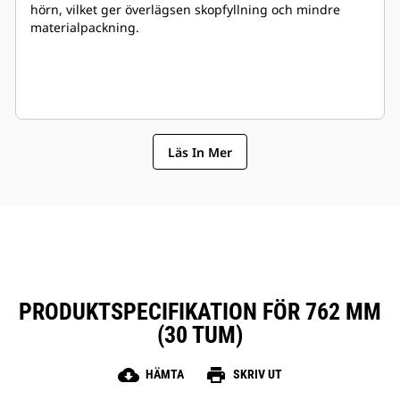
hörn, vilket ger överlägsen skopfyllning och mindre
materialpackning.
Läs In Mer
PRODUKTSPECIFIKATION FÖR 762 MM
(30 TUM)
cloud_download
print
HÄMTA
SKRIV UT