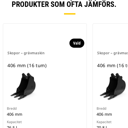
PRODUKTER SOM OFTA JÄMFÖRS.
Vald
Skopor – grävmaskin
Skopor – grävma
406 mm (16 tum)
406 mm (16 
Bredd
Bredd
406 mm
406 mm
Kapacitet
Kapacitet
76.5 l
70.8 l