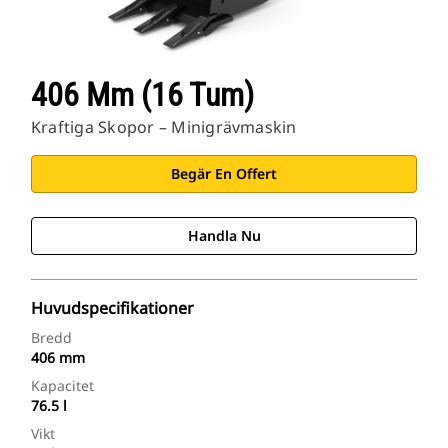
406 Mm (16 Tum)
Kraftiga Skopor – Minigrävmaskin
Begär En Offert
Handla Nu
Huvudspecifikationer
Bredd
406 mm
Kapacitet
76.5 l
Vikt