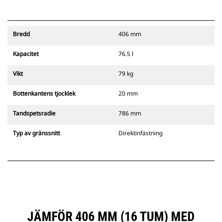
Bredd
406 mm
Kapacitet
76.5 l
Vikt
79 kg
Bottenkantens tjocklek
20 mm
Tandspetsradie
786 mm
Typ av gränssnitt
Direktinfästning
JÄMFÖR 406 MM (16 TUM) MED