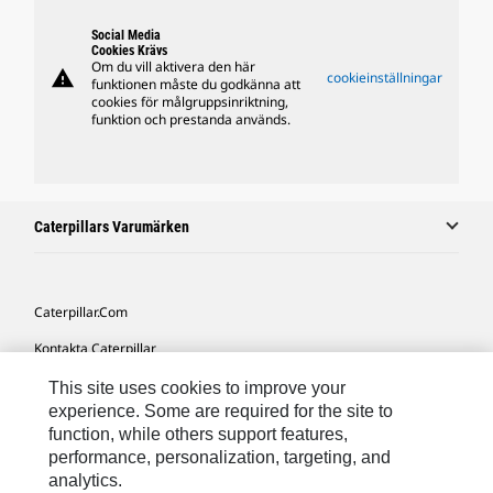
Social Media
Cookies Krävs
Om du vill aktivera den här
warning
cookieinställningar
funktionen måste du godkänna att
cookies för målgruppsinriktning,
funktion och prestanda används.
Caterpillars Varumärken
Caterpillar.com
Kontakta Caterpillar
Mina Marknadsföringspreferenser
This site uses cookies to improve your
experience. Some are required for the site to
Platskarta
function, while others support features,
performance, personalization, targeting, and
Cookie Settings
analytics.