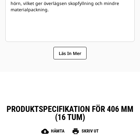
hörn, vilket ger överlägsen skopfyllning och mindre
materialpackning.
Läs In Mer
PRODUKTSPECIFIKATION FÖR 406 MM
(16 TUM)
cloud_download
print
HÄMTA
SKRIV UT