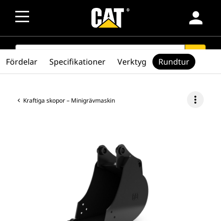
person
SEARCH
search
Fördelar
Specifikationer
Verktyg
Rundtur
more_vert
Kraftiga skopor – Minigrävmaskin