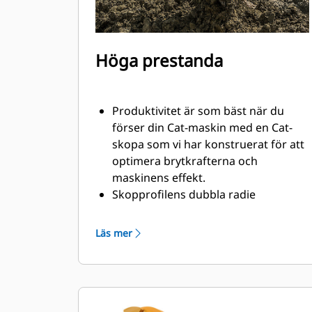
Höga prestanda
Produktivitet är som bäst när du
förser din Cat-maskin med en Cat-
skopa som vi har konstruerat för att
optimera brytkrafterna och
maskinens effekt.
Skopprofilens dubbla radie
förbättrar materialflödet in i skopan.
Skophälens utökade frigång
Läs mer
säkerställer att skopans botten inte
släpar, vilket minskar
underhållskostnaderna.
Bränsleförbrukningstoppar under
grävning. Cat-skoporna är