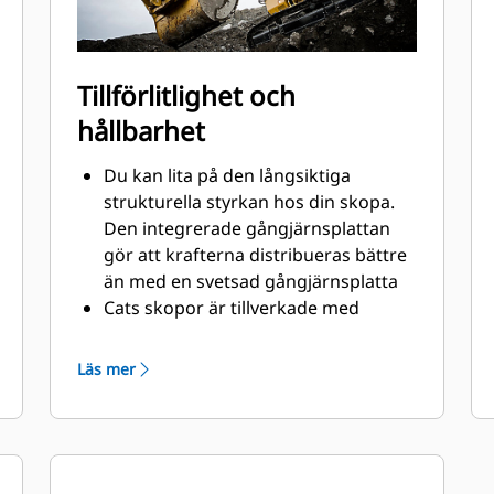
Tillförlitlighet och
hållbarhet
Du kan lita på den långsiktiga
strukturella styrkan hos din skopa.
Den integrerade gångjärnsplattan
gör att krafterna distribueras bättre
än med en svetsad gångjärnsplatta
Cats skopor är tillverkade med
höghållfast, nötningsbeständigt stål,
särskilt användbart på extrema
Läs mer
slitytor
Skydda extrema slitytor på skopan
bäst från att komma i kontakt med
material med Caterpillars redskap
med markkontakt (GET)