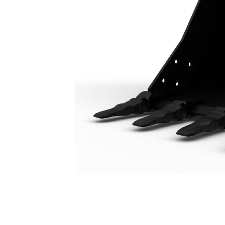
Skopa För Kraftig Belastning 1 200 Mm (48 Tum): 550-9417
För
Ändra modell