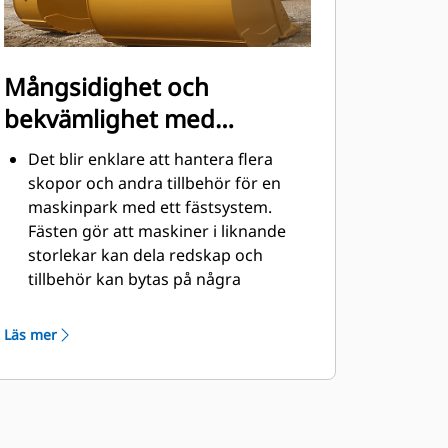
Mångsidighet och
bekvämlighet med
snabbfästen
Det blir enklare att hantera flera
skopor och andra tillbehör för en
maskinpark med ett fästsystem.
Fästen gör att maskiner i liknande
storlekar kan dela redskap och
tillbehör kan bytas på några
sekunder utan att föraren behöver
lämna hyttens säkerhet.
Läs mer
Pinnmonterade skopor är även
®
kompatibla med Cat
pinnmonterade gripredskapsfästen,
förutom pinnmonterade skopor i
Performance-serien. Pinnmonterade