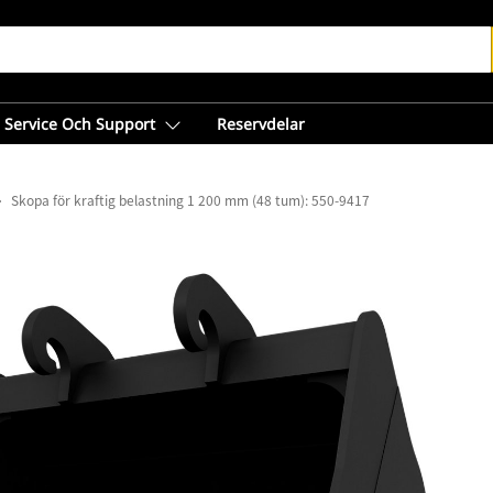
Service Och Support
Reservdelar
Skopa för kraftig belastning 1 200 mm (48 tum): 550-9417