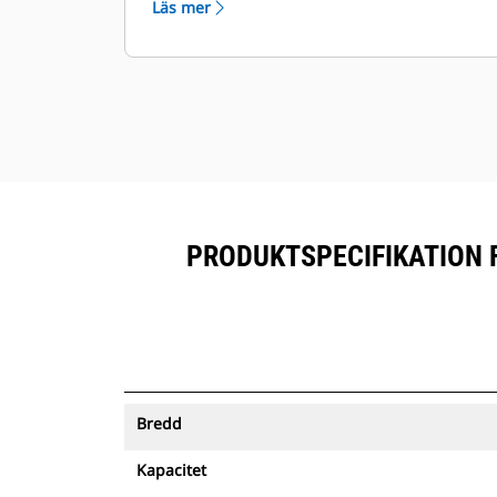
Läs mer
prenumererad utrustning.
Förvara dina tillgångar säkert.
Skopor med spårning skickar en
varning om de lämnar ett område
som är enkelt att definiera.
PRODUKTSPECIFIKATION F
Bredd
Kapacitet