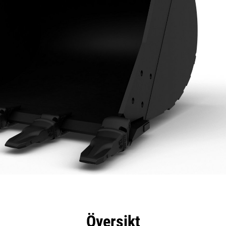
delar
Specifikationer
Verktyg
Rundtur
Översikt