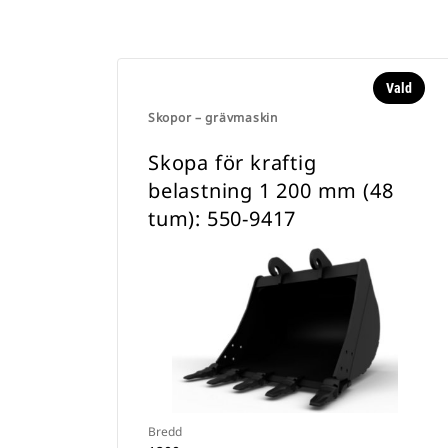
Vald
Skopor – grävmaskin
Skopa för kraftig
belastning 1 200 mm (48
tum): 550-9417
Bredd