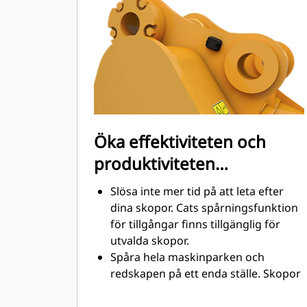
utformade för att skära genom
material snabbt och förbättra
maskinens totala effektivitet.
Lasta mer material på kortare tid.
Skopans form och sidostänger håller
de flesta material i din skopa vid
varje lastning.
Öka effektiviteten och
produktiviteten
med integrerad Cat
Slösa inte mer tid på att leta efter
Connect-teknik
dina skopor. Cats spårningsfunktion
för tillgångar finns tillgänglig för
utvalda skopor.
Spåra hela maskinparken och
redskapen på ett enda ställe. Skopor
®
med spårning kan ses i VisionLink
™
tillsammans med Product Link
-