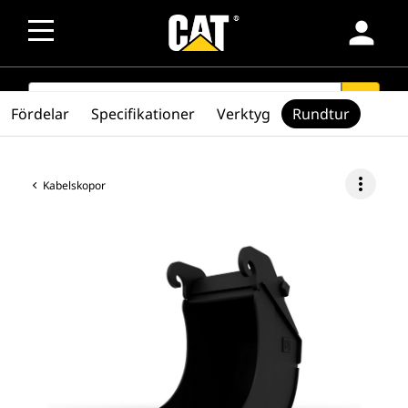
person
SEARCH
search
Fördelar
Specifikationer
Verktyg
Rundtur
more_vert
Kabelskopor