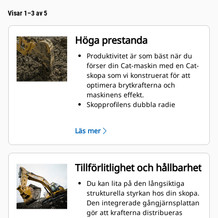
Visar 1–3 av 5
Höga prestanda
Produktivitet är som bäst när du
förser din Cat-maskin med en Cat-
skopa som vi konstruerat för att
optimera brytkrafterna och
maskinens effekt.
Skopprofilens dubbla radie
förbättrar materialflödet och sikten
in i skopan. Skophälens utökade
Läs mer
frigång säkerställer att skopbotten
inte släpar, vilket minskar
underhållskostnaderna.
Bränsleförbrukningstoppar under
Tillförlitlighet och hållbarhet
grävning. Cat-skoporna är
utformade för att skära genom
Du kan lita på den långsiktiga
material snabbt för att förbättra
strukturella styrkan hos din skopa.
maskinens totala effektivitet.
Den integrerade gångjärnsplattan
Lasta mer material på kortare tid.
gör att krafterna distribueras