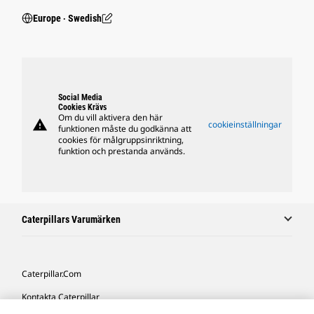
Europe ‧ Swedish
Social Media
Cookies Krävs
Om du vill aktivera den här
warning
cookieinställningar
funktionen måste du godkänna att
cookies för målgruppsinriktning,
funktion och prestanda används.
Caterpillars Varumärken
Caterpillar.com
Kontakta Caterpillar