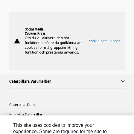
Social Media
Cookies Krävs
Om du vill aktivera den här
warning
cookieinställningar
funktionen måste du godkänna att
cookies för målgruppsinriktning,
funktion och prestanda används.
Caterpillars Varumärken
Caterpillar.com
Kontakta Caterpillar
Mina Marknadsföringspreferenser
This site uses cookies to improve your
experience. Some are required for the site to