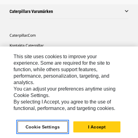
Caterpillars Varumärken
Caterpillar.com
Kontakta Caterpillar
Mina Marknadsföringspreferenser
This site uses cookies to improve your
experience. Some are required for the site to
Platskarta
function, while others support features,
performance, personalization, targeting, and
Cookie Settings
analytics.
Juridiskt
You can adjust your preferences anytime using
Cookie Settings.
Sekretess
By selecting I Accept, you agree to the use of
functional, performance, and targeting cookies.
Europe-Swedish
© 2026 Caterpillar. Med ensamrätt.
Cookie Settings
I Accept