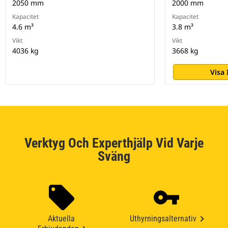
2050 mm
2000 mm
Kapacitet
Kapacitet
4.6 m³
3.8 m³
Vikt
Vikt
4036 kg
3668 kg
Visa
Verktyg Och Experthjälp Vid Varje
Sväng
Aktuella
Uthyrningsalternativ