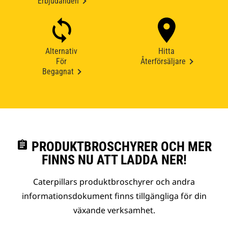
Erbjudanden
Alternativ
Hitta
För
Återförsäljare
Begagnat
assignment
PRODUKTBROSCHYRER OCH MER
FINNS NU ATT LADDA NER!
Caterpillars produktbroschyrer och andra
informationsdokument finns tillgängliga för din
växande verksamhet.