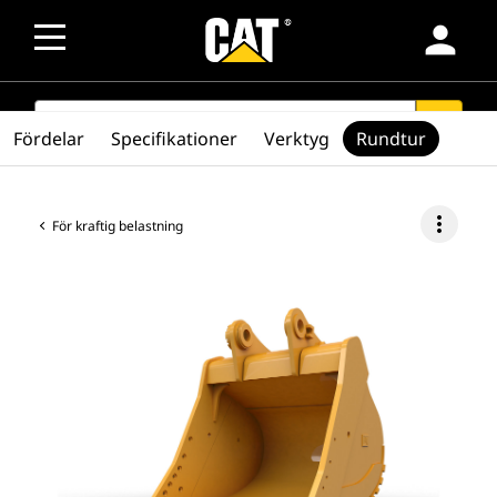
person
SEARCH
search
Fördelar
Specifikationer
Verktyg
Rundtur
more_vert
För kraftig belastning