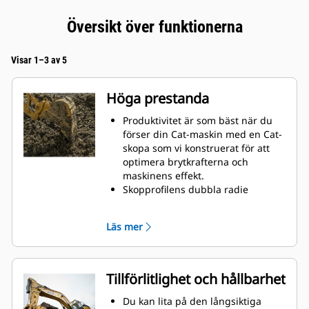
Översikt över funktionerna
Visar 1–3 av 5
Höga prestanda
Produktivitet är som bäst när du
förser din Cat-maskin med en Cat-
skopa som vi konstruerat för att
optimera brytkrafterna och
maskinens effekt.
Skopprofilens dubbla radie
förbättrar materialflödet och sikten
in i skopan. Skophälens utökade
Läs mer
frigång säkerställer att skopbotten
inte släpar, vilket minskar
underhållskostnaderna.
Bränsleförbrukningstoppar under
Tillförlitlighet och hållbarhet
grävning. Cat-skoporna är
utformade för att skära genom
Du kan lita på den långsiktiga