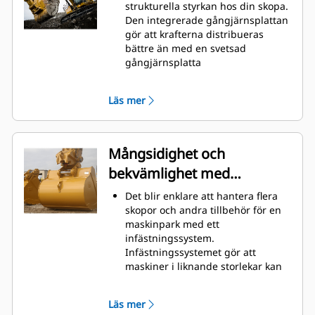
material snabbt för att förbättra
strukturella styrkan hos din skopa.
maskinens totala effektivitet.
Den integrerade gångjärnsplattan
Lasta mer material på kortare tid.
gör att krafterna distribueras
Skopans form och sidostänger
bättre än med en svetsad
håller de flesta material i din
gångjärnsplatta
skopa vid varje lastning.
Cats skopor är tillverkade med
höghållfast, nötningsbeständigt
Läs mer
stål, särskilt användbart på
extrema slitytor
Skydda extrema slitytor på skopan
bäst från att komma i kontakt med
Mångsidighet och
material med Caterpillars redskap
bekvämlighet med
med markkontakt (GET)
Högre produktion i krävande
snabbkopplingar
Det blir enklare att hantera flera
situationer, enklare penetrering i
skopor och andra tillbehör för en
högar och snabbare cykeltider
maskinpark med ett
med Cat
Advansys
GET
®
™
infästningssystem.
Installera och ta bort tänder
Infästningssystemet gör att
snabbare än tidigare med
maskiner i liknande storlekar kan
Advansys hammarlösa GET-system
dela redskap och tillbehör vilka
Säker montering för tänder och
kan bytas på några sekunder utan
adaptrar med endast handverktyg
Läs mer
att föraren behöver lämna hyttens