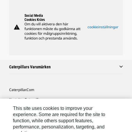
Social Media
Cookies Krävs
Om du vill aktivera den här
warning
cookieinställningar
funktionen måste du godkänna att
cookies för målgruppsinriktning,
funktion och prestanda används.
Caterpillars Varumärken
Caterpillar.com
Kontakta Caterpillar
This site uses cookies to improve your
Mina Marknadsföringspreferenser
experience. Some are required for the site to
Platskarta
function, while others support features,
performance, personalization, targeting, and
Cookie Settings