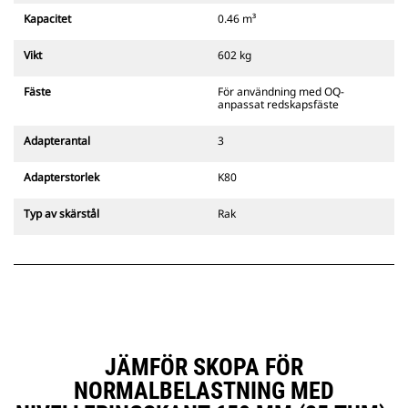
från fästets sekundära spärr som
Kapacitet
0.46 m³
alltid finns i förarens siktlinje.
Cats pinnmonterade
Vikt
602 kg
gripredskapsfästen är kompatibla
med bandgående grävmaskiner
Fäste
För användning med OQ-
311–352 och alla hjulburna
anpassat redskapsfäste
grävmaskiner. Fästen för
dikesbredd finns även tillgängliga.
Adapterantal
3
Tillbehör som är kompatibla med
det CW-anpassade redskapsfästet
Adapterstorlek
K80
använder det fasta
redskapsfästets gångjärn. CW-
Typ av skärstål
Rak
anpassade redskapsfästen har ett
killåsningssystem som håller
säkert låst.
CW-anpassade redskapsfästen
finns tillgängliga för alla
bandburna och hjulburna
grävmaskiner.
JÄMFÖR SKOPA FÖR
NORMALBELASTNING MED