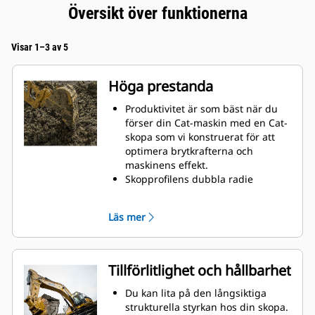
Översikt över funktionerna
Visar 1–3 av 5
Höga prestanda
Produktivitet är som bäst när du
förser din Cat-maskin med en Cat-
skopa som vi konstruerat för att
optimera brytkrafterna och
maskinens effekt.
Skopprofilens dubbla radie
förbättrar materialflödet och sikten
in i skopan. Skophälens utökade
Läs mer
frigång säkerställer att skopbotten
inte släpar, vilket minskar
underhållskostnaderna.
Bränsleförbrukningstoppar under
Tillförlitlighet och hållbarhet
grävning. Cat-skoporna är
utformade för att skära genom
Du kan lita på den långsiktiga
material snabbt för att förbättra
strukturella styrkan hos din skopa.