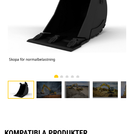
Skopa för normalbelastning
336
KOMPATIBLA PRODUKTER