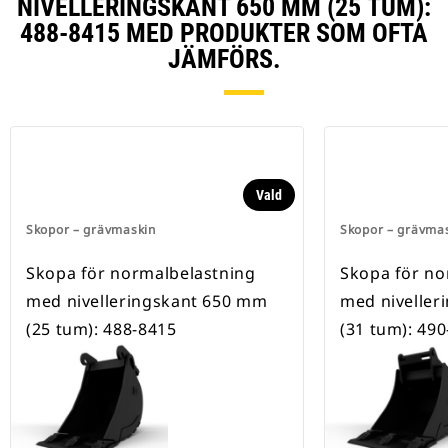
NIVELLERINGSKANT 650 MM (25 TUM):
488-8415 MED PRODUKTER SOM OFTA
JÄMFÖRS.
Vald
Skopor – grävmaskin
Skopor – grävma
Skopa för normalbelastning
Skopa för no
med nivelleringskant 650 mm
med niveller
(25 tum): 488-8415
(31 tum): 49