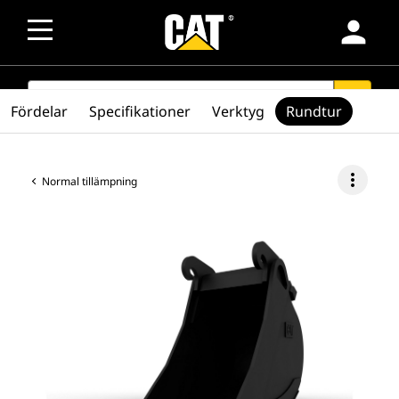
person
SEARCH
search
Fördelar
Specifikationer
Verktyg
Rundtur
more_vert
Normal tillämpning