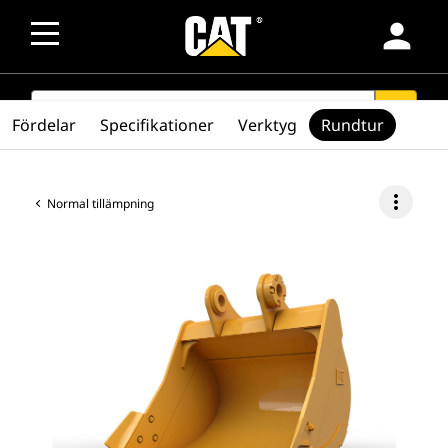
person
SEARCH
search
Fördelar
Specifikationer
Verktyg
Rundtur
more_vert
Normal tillämpning