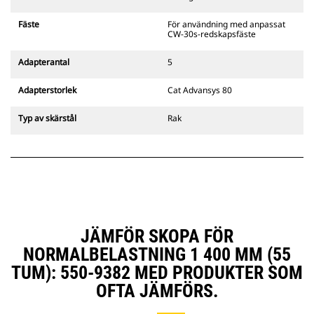
gripredskapsfästen är kompatibla
med bandgående grävmaskiner
Fäste
För användning med anpassat
311–352 och alla hjulburna
CW-30s-redskapsfäste
grävmaskiner. Fästen för
dikesbredd finns även tillgängliga.
Adapterantal
5
Tillbehör som är kompatibla med
det CW-anpassade redskapsfästet
Adapterstorlek
Cat Advansys 80
använder det fasta
redskapsfästets gångjärn. CW-
Typ av skärstål
Rak
anpassade redskapsfästen har ett
killåsningssystem som håller fast
redskapen.
CW-anpassade redskapsfästen
finns tillgängliga för alla
bandburna och hjulburna
grävmaskiner.
JÄMFÖR SKOPA FÖR
NORMALBELASTNING 1 400 MM (55
TUM): 550-9382 MED PRODUKTER SOM
OFTA JÄMFÖRS.