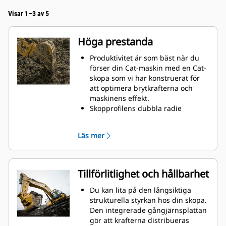
Visar 1–3 av 5
Höga prestanda
Produktivitet är som bäst när du
förser din Cat-maskin med en Cat-
skopa som vi har konstruerat för
att optimera brytkrafterna och
maskinens effekt.
Skopprofilens dubbla radie
förbättrar materialflödet in i
skopan. Skophälens utökade
Läs mer
frigång säkerställer att skopans
botten inte släpar, vilket minskar
underhållskostnaderna.
Bränsleförbrukningstoppar under
Tillförlitlighet och hållbarhet
grävning. Cat-skoporna är
utformade för att skära genom
Du kan lita på den långsiktiga
material snabbt och förbättra
strukturella styrkan hos din skopa.
maskinens totala effektivitet.
Den integrerade gångjärnsplattan
Lasta mer material på kortare tid.
gör att krafterna distribueras