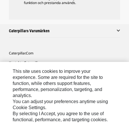
funktion och prestanda används.
Caterpillars Varumärken
Caterpillar.com
Kontakta Caterpillar
This site uses cookies to improve your
Mina Marknadsföringspreferenser
experience. Some are required for the site to
Platskarta
function, while others support features,
performance, personalization, targeting, and
Cookie Settings
analytics.
Juridiskt
You can adjust your preferences anytime using
Cookie Settings.
Sekretess
By selecting I Accept, you agree to the use of
functional, performance, and targeting cookies.