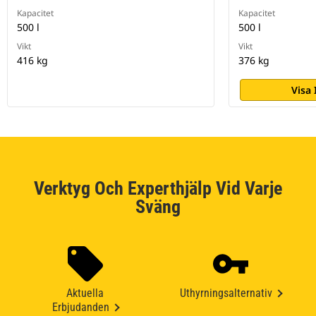
Kapacitet
Kapacitet
500 l
500 l
Vikt
Vikt
416 kg
376 kg
Visa
Verktyg Och Experthjälp Vid Varje
Sväng
Aktuella
Uthyrningsalternativ
Erbjudanden