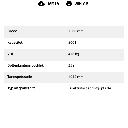
cloud_download
print
HÄMTA
SKRIV UT
Bredd
1500 mm
Kapacitet
500 l
Vikt
416 kg
Bottenkantens tjocklek
25 mm
Tandspetsradie
1045 mm
Typ av gränssnitt
Direktinfäst sprintgripfäste