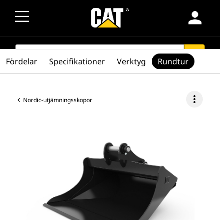
person
SEARCH
search
Fördelar
Specifikationer
Verktyg
Rundtur
more_vert
Nordic-utjämningsskopor