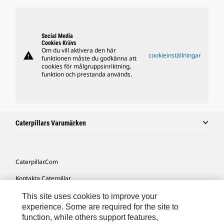
Social Media
Cookies Krävs
Om du vill aktivera den här
warning
cookieinställningar
funktionen måste du godkänna att
cookies för målgruppsinriktning,
funktion och prestanda används.
Caterpillars Varumärken
Caterpillar.com
Kontakta Caterpillar
Mina Marknadsföringspreferenser
This site uses cookies to improve your
experience. Some are required for the site to
Platskarta
function, while others support features,