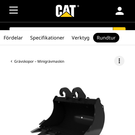
person
SEARCH
search
Fördelar
Specifikationer
Verktyg
Rundtur
more_vert
Grävskopor – Minigrävmaskin