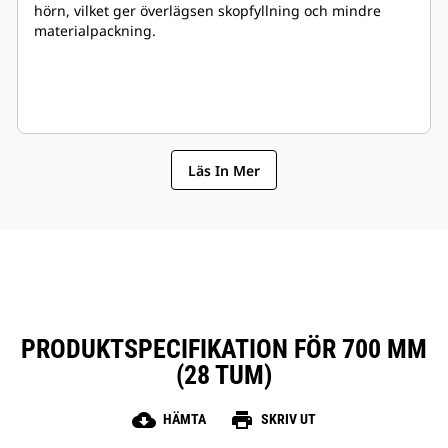
hörn, vilket ger överlägsen skopfyllning och mindre
materialpackning.
Läs In Mer
PRODUKTSPECIFIKATION FÖR 700 MM
(28 TUM)
cloud_download
print
HÄMTA
SKRIV UT