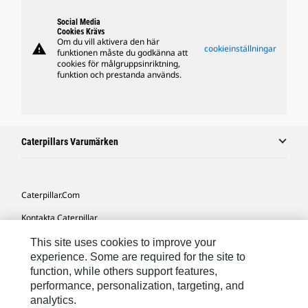
Social Media
Cookies Krävs
Om du vill aktivera den här
warning
cookieinställningar
funktionen måste du godkänna att
cookies för målgruppsinriktning,
funktion och prestanda används.
Caterpillars Varumärken
Caterpillar.com
Kontakta Caterpillar
Mina Marknadsföringspreferenser
This site uses cookies to improve your
experience. Some are required for the site to
Platskarta
function, while others support features,
performance, personalization, targeting, and
Cookie Settings
analytics.