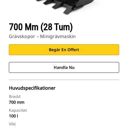
700 Mm (28 Tum)
Grävskopor – Minigrävmaskin
Begär En Offert
Handla Nu
Huvudspecifikationer
Bredd
700 mm
Kapacitet
100 l
Vikt