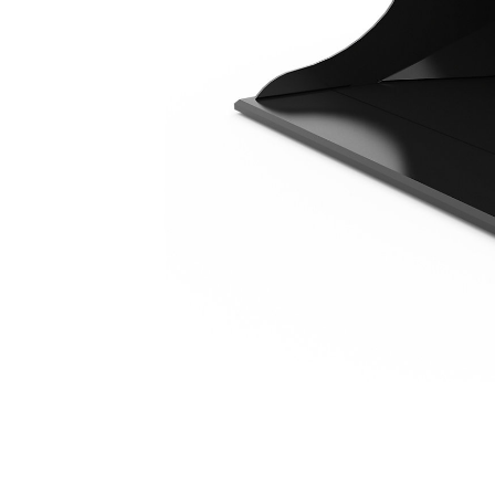
1200 Mm (47 Tum)
För
Ändra modell