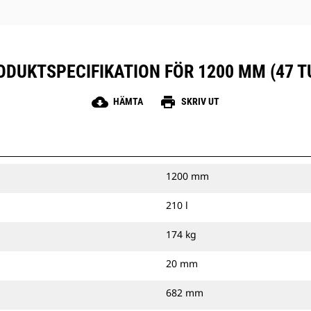
ODUKTSPECIFIKATION FÖR 1200 MM (47 T
cloud_download
print
HÄMTA
SKRIV UT
1200 mm
210 l
174 kg
20 mm
682 mm