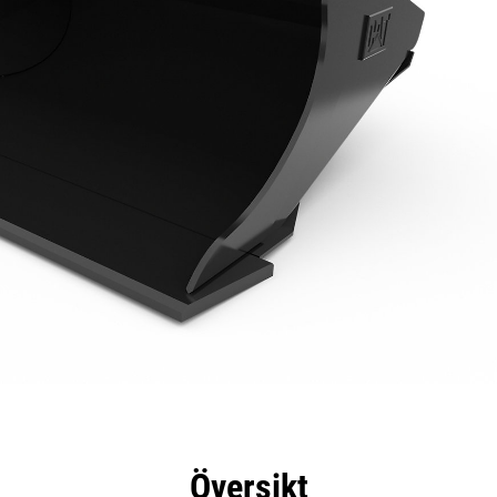
delar
Specifikationer
Verktyg
Rundtur
Översikt