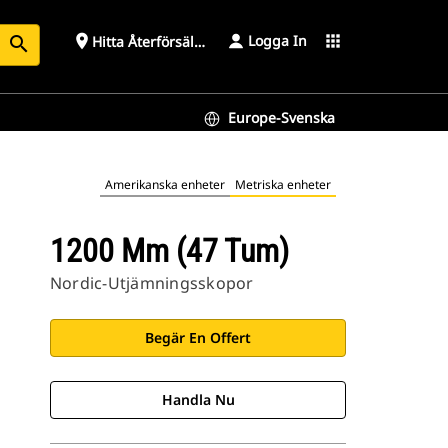
Logga In
place
apps
Hitta Återförsäljare
search
Europe-Svenska
Amerikanska enheter
Metriska enheter
1200 Mm (47 Tum)
Nordic-Utjämningsskopor
Begär En Offert
Handla Nu