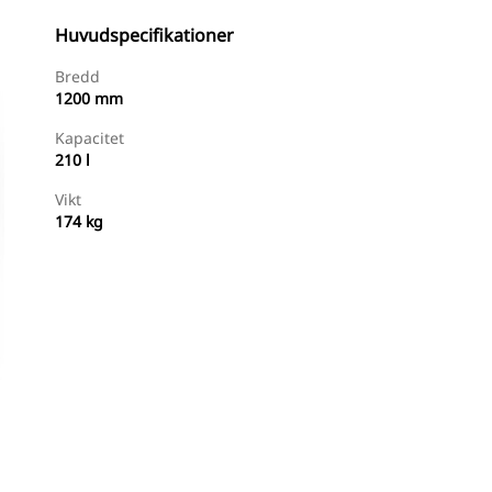
Huvudspecifikationer
Bredd
1200 mm
Kapacitet
210 l
Vikt
174 kg
Handla Nu
Begär En Offert