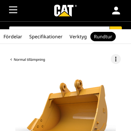
person
SEARCH
search
Fördelar
Specifikationer
Verktyg
Rundtur
more_vert
Normal tillämpning