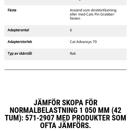
gripredskapsfästen är kompatibla
med bandgående grävmaskiner
Fäste
Använd som direktinfästning
311–352 och alla hjulburna
eller med Cats Pin Grabber-
grävmaskiner. Fästen för
fästen
dikesbredd finns även tillgängliga.
Tillbehör som är kompatibla med
Adapterantal
6
det CW-anpassade redskapsfästet
använder det fasta
Adapterstorlek
Cat Advansys 70
redskapsfästets gångjärn. CW-
anpassade redskapsfästen har ett
Typ av skärstål
Rak
killåsningssystem som håller fast
redskapen.
CW-anpassade redskapsfästen
finns tillgängliga för alla
bandburna och hjulburna
grävmaskiner.
JÄMFÖR SKOPA FÖR
NORMALBELASTNING 1 050 MM (42
TUM): 571-2907 MED PRODUKTER SOM
OFTA JÄMFÖRS.