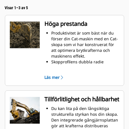
Visar 1–3 av 5
Höga prestanda
Produktivitet är som bäst när du
förser din Cat-maskin med en Cat-
skopa som vi har konstruerat för
att optimera brytkrafterna och
maskinens effekt.
Skopprofilens dubbla radie
förbättrar materialflödet in i
skopan. Skophälens utökade
Läs mer
frigång säkerställer att skopans
botten inte släpar, vilket minskar
underhållskostnaderna.
Bränsleförbrukningstoppar under
Tillförlitlighet och hållbarhet
grävning. Cat-skoporna är
utformade för att skära genom
Du kan lita på den långsiktiga
material snabbt och förbättra
strukturella styrkan hos din skopa.
maskinens totala effektivitet.
Den integrerade gångjärnsplattan
Lasta mer material på kortare tid.
gör att krafterna distribueras