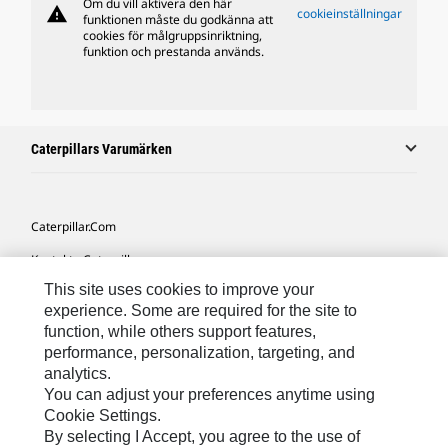
Om du vill aktivera den här
warning
cookieinställningar
funktionen måste du godkänna att
cookies för målgruppsinriktning,
funktion och prestanda används.
Caterpillars Varumärken
Caterpillar.com
Kontakta Caterpillar
This site uses cookies to improve your
Mina Marknadsföringspreferenser
experience. Some are required for the site to
Platskarta
function, while others support features,
performance, personalization, targeting, and
Cookie Settings
analytics.
Juridiskt
You can adjust your preferences anytime using
Cookie Settings.
Sekretess
By selecting I Accept, you agree to the use of