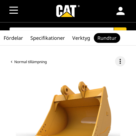
person
SEARCH
search
Fördelar
Specifikationer
Verktyg
Rundtur
more_vert
Normal tillämpning