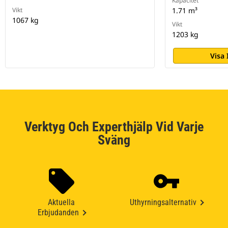
Kapacitet
Vikt
1.71 m³
1067 kg
Vikt
1203 kg
Visa
Verktyg Och Experthjälp Vid Varje
Sväng
Aktuella
Uthyrningsalternativ
Erbjudanden