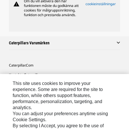
Om du vill aktivera den här
warning
cookieinställningar
funktionen måste du godkänna att
cookies för målgruppsinriktning,
funktion och prestanda används.
Caterpillars Varumärken
Caterpillar.com
Kontakta Caterpillar
This site uses cookies to improve your
Mina Marknadsföringspreferenser
experience. Some are required for the site to
Platskarta
function, while others support features,
performance, personalization, targeting, and
Cookie Settings
analytics.
Juridiskt
You can adjust your preferences anytime using
Cookie Settings.
Sekretess
By selecting I Accept, you agree to the use of