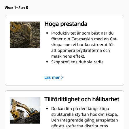
Visar 1–3 av 5
Höga prestanda
Produktivitet är som bäst när du
förser din Cat-maskin med en Cat-
skopa som vi har konstruerat för
att optimera brytkrafterna och
maskinens effekt.
Skopprofilens dubbla radie
förbättrar materialflödet in i
skopan. Skophälens utökade
Läs mer
frigång säkerställer att skopans
botten inte släpar, vilket minskar
underhållskostnaderna.
Bränsleförbrukningstoppar under
Tillförlitlighet och hållbarhet
grävning. Cat-skoporna är
utformade för att skära genom
Du kan lita på den långsiktiga
material snabbt och förbättra
strukturella styrkan hos din skopa.
maskinens totala effektivitet.
Den integrerade gångjärnsplattan
Lasta mer material på kortare tid.
gör att krafterna distribueras