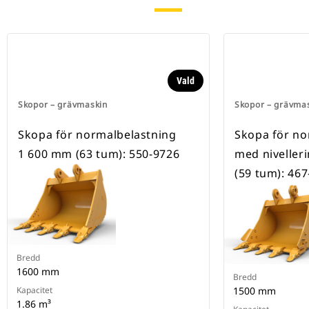
Vald
Skopor – grävmaskin
Skopor – grävma
Skopa för normalbelastning
Skopa för no
1 600 mm (63 tum): 550-9726
med niveller
(59 tum): 46
Bredd
1600 mm
Bredd
Kapacitet
1500 mm
1.86 m³