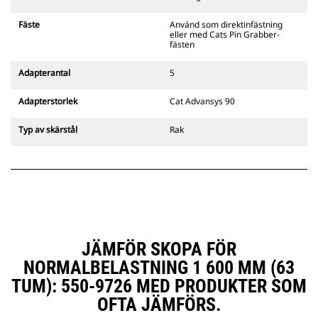
gripredskapsfästen är kompatibla
med bandgående grävmaskiner
Fäste
Använd som direktinfästning
311–352 och alla hjulburna
eller med Cats Pin Grabber-
grävmaskiner. Fästen för
fästen
dikesbredd finns även tillgängliga.
Tillbehör som är kompatibla med
Adapterantal
5
det CW-anpassade redskapsfästet
använder det fasta
Adapterstorlek
Cat Advansys 90
redskapsfästets gångjärn. CW-
anpassade redskapsfästen har ett
Typ av skärstål
Rak
killåsningssystem som håller fast
redskapen.
CW-anpassade redskapsfästen
finns tillgängliga för alla
bandburna och hjulburna
grävmaskiner.
JÄMFÖR SKOPA FÖR
NORMALBELASTNING 1 600 MM (63
TUM): 550-9726 MED PRODUKTER SOM
OFTA JÄMFÖRS.