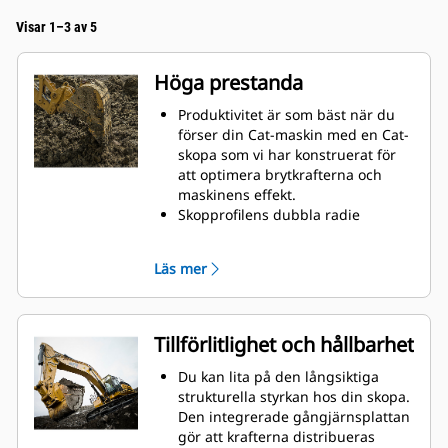
Visar 1–3 av 5
Höga prestanda
Produktivitet är som bäst när du
förser din Cat-maskin med en Cat-
skopa som vi har konstruerat för
att optimera brytkrafterna och
maskinens effekt.
Skopprofilens dubbla radie
förbättrar materialflödet in i
skopan. Skophälens utökade
Läs mer
frigång säkerställer att skopans
botten inte släpar, vilket minskar
underhållskostnaderna.
Bränsleförbrukningstoppar under
Tillförlitlighet och hållbarhet
grävning. Cat-skoporna är
utformade för att skära genom
Du kan lita på den långsiktiga
material snabbt och förbättra
strukturella styrkan hos din skopa.
maskinens totala effektivitet.
Den integrerade gångjärnsplattan
Lasta mer material på kortare tid.
gör att krafterna distribueras