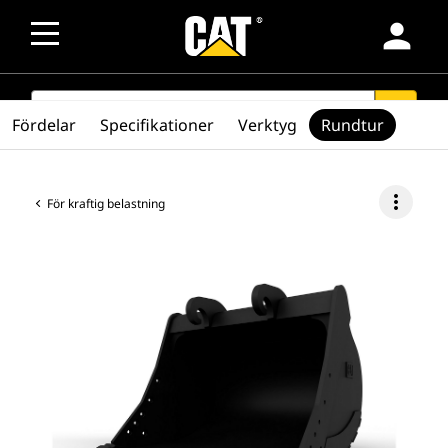
person
SEARCH
search
Fördelar
Specifikationer
Verktyg
Rundtur
more_vert
För kraftig belastning