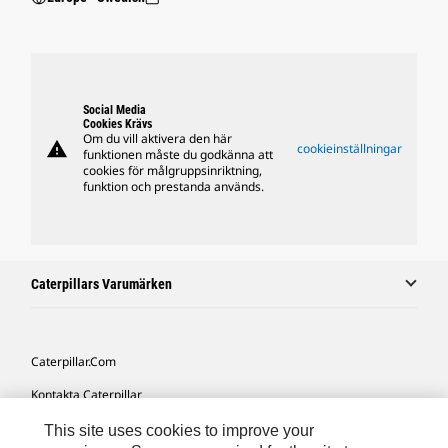
Social Media
Cookies Krävs
Om du vill aktivera den här
warning
cookieinställningar
funktionen måste du godkänna att
cookies för målgruppsinriktning,
funktion och prestanda används.
Caterpillars Varumärken
Caterpillar.com
Kontakta Caterpillar
Mina Marknadsföringspreferenser
This site uses cookies to improve your