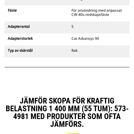
gripredskapsfästen är kompatibla
med bandgående grävmaskiner
Fäste
För användning med anpassat
311–352 och alla hjulburna
CW-40s-redskapsfäste
grävmaskiner. Fästen för
dikesbredd finns även tillgängliga.
Adapterantal
5
Tillbehör som är kompatibla med
det CW-anpassade redskapsfästet
Adapterstorlek
Cat Advansys 90
använder det fasta
redskapsfästets gångjärn. CW-
Typ av skärstål
Rak
anpassade redskapsfästen har ett
killåsningssystem som håller fast
redskapen.
CW-anpassade redskapsfästen
finns tillgängliga för alla
bandburna och hjulburna
grävmaskiner.
JÄMFÖR SKOPA FÖR KRAFTIG
BELASTNING 1 400 MM (55 TUM): 573-
4981 MED PRODUKTER SOM OFTA
JÄMFÖRS.