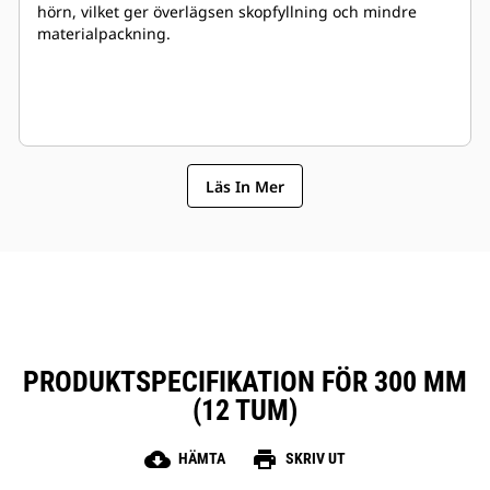
hörn, vilket ger överlägsen skopfyllning och mindre
materialpackning.
Läs In Mer
PRODUKTSPECIFIKATION FÖR 300 MM
(12 TUM)
cloud_download
print
HÄMTA
SKRIV UT