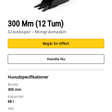
300 Mm (12 Tum)
Grävskopor – Minigrävmaskin
Begär En Offert
Handla Nu
Huvudspecifikationer
Bredd
300 mm
Kapacitet
68 l
Vikt