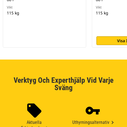
Vikt
Vikt
115 kg
115 kg
Visa
Verktyg Och Experthjälp Vid Varje
Sväng
Aktuella
Uthyrningsalternativ