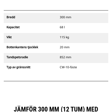
Bredd
300 mm
Kapacitet
68 l
Vikt
115 kg
Bottenkantens tjocklek
20 mm
Tandspetsradie
852 mm
Typ av gränssnitt
CW-10-fäste
JÄMFÖR 300 MM (12 TUM) MED