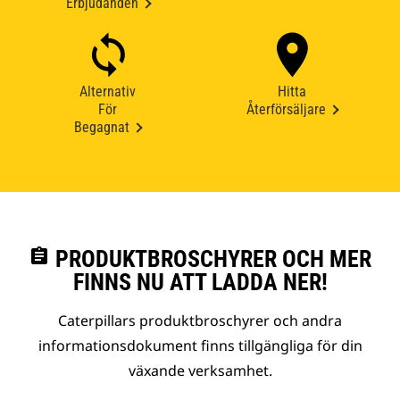
Erbjudanden
Alternativ
Hitta
För
Återförsäljare
Begagnat
assignment
PRODUKTBROSCHYRER OCH MER
FINNS NU ATT LADDA NER!
Caterpillars produktbroschyrer och andra
informationsdokument finns tillgängliga för din
växande verksamhet.