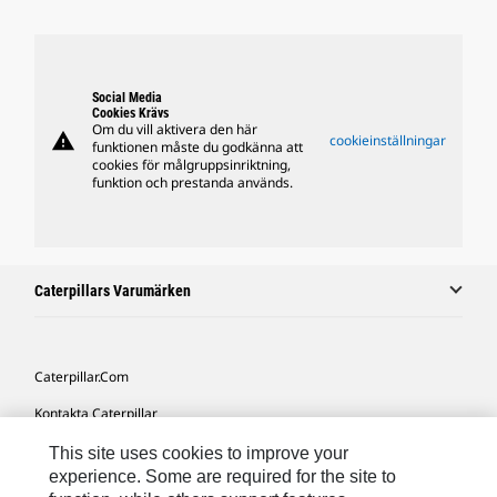
Social Media
Cookies Krävs
Om du vill aktivera den här
warning
cookieinställningar
funktionen måste du godkänna att
cookies för målgruppsinriktning,
funktion och prestanda används.
Caterpillars Varumärken
Caterpillar.com
Kontakta Caterpillar
Mina Marknadsföringspreferenser
This site uses cookies to improve your
experience. Some are required for the site to
Platskarta