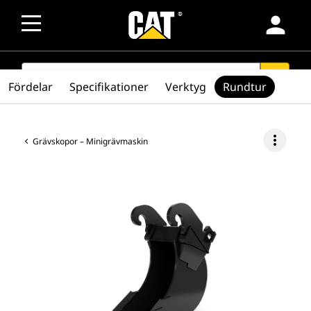
person
SEARCH
search
Fördelar
Specifikationer
Verktyg
Rundtur
more_vert
Grävskopor – Minigrävmaskin