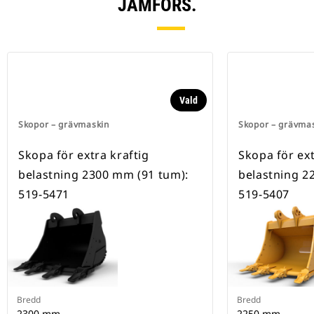
JÄMFÖRS.
Vald
Skopor – grävmaskin
Skopor – grävma
Skopa för extra kraftig
Skopa för ext
belastning 2300 mm (91 tum):
belastning 2
519-5471
519-5407
Bredd
Bredd
2300 mm
2250 mm