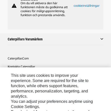
Om du vill aktivera den här
warning
cookieinställningar
funktionen måste du godkänna att
cookies för målgruppsinriktning,
funktion och prestanda används.
Caterpillars Varumärken
Caterpillar.com
Kontakta Caterpillar
Mina Marknadsföringspreferenser
This site uses cookies to improve your
experience. Some are required for the site to
Platskarta
function, while others support features,
performance, personalization, targeting, and
Cookie Settings
analytics.
Juridiskt
You can adjust your preferences anytime using
Cookie Settings.
Sekretess