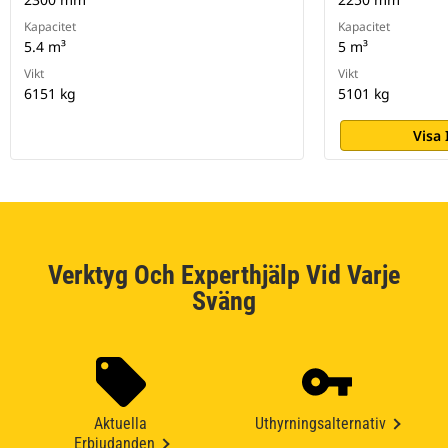
Kapacitet
Kapacitet
5.4 m³
5 m³
Vikt
Vikt
6151 kg
5101 kg
Visa
Verktyg Och Experthjälp Vid Varje
Sväng
Aktuella
Uthyrningsalternativ
Erbjudanden