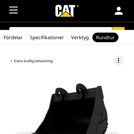
person
SEARCH
search
Fördelar
Specifikationer
Verktyg
Rundtur
more_vert
Extra kraftig belastning