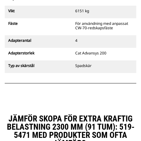
från fästets sekundära spärr som
alltid finns i förarens siktlinje.
Vikt
6151 kg
Cats pinnmonterade
gripredskapsfästen är kompatibla
Fäste
För användning med anpassat
med bandgående grävmaskiner
CW-70-redskapsfäste
311–352 och alla hjulburna
grävmaskiner. Fästen för
Adapterantal
4
dikesbredd finns även tillgängliga.
Tillbehör som är kompatibla med
Adapterstorlek
Cat Advansys 200
det CW-anpassade redskapsfästet
använder det fasta
Typ av skärstål
Spadskär
redskapsfästets gångjärn. CW-
anpassade redskapsfästen har ett
killåsningssystem som håller
säkert låst.
CW-anpassade redskapsfästen
finns tillgängliga för alla
bandburna och hjulburna
grävmaskiner.
JÄMFÖR SKOPA FÖR EXTRA KRAFTIG
BELASTNING 2300 MM (91 TUM): 519-
5471 MED PRODUKTER SOM OFTA