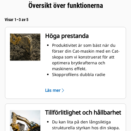
Översikt över funktionerna
Visar 1–3 av 5
Höga prestanda
Produktivitet är som bäst när du
förser din Cat-maskin med en Cat-
skopa som vi konstruerat för att
optimera brytkrafterna och
maskinens effekt.
Skopprofilens dubbla radie
förbättrar materialflödet och sikten
in i skopan. Skophälens utökade
Läs mer
frigång säkerställer att skopbotten
inte släpar, vilket minskar
underhållskostnaderna.
Bränsleförbrukningstoppar under
Tillförlitlighet och hållbarhet
grävning. Cat-skoporna är
utformade för att skära genom
Du kan lita på den långsiktiga
material snabbt för att förbättra
strukturella styrkan hos din skopa.