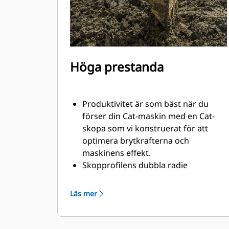
Höga prestanda
Produktivitet är som bäst när du
förser din Cat-maskin med en Cat-
skopa som vi konstruerat för att
optimera brytkrafterna och
maskinens effekt.
Skopprofilens dubbla radie
förbättrar materialflödet och sikten
in i skopan. Skophälens utökade
Läs mer
frigång säkerställer att skopbotten
inte släpar, vilket minskar
underhållskostnaderna.