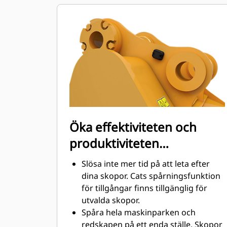
Bränsleförbrukningstoppar under
grävning. Cat-skoporna är
utformade för att skära genom
material snabbt för att förbättra
maskinens totala effektivitet.
Lasta mer material på kortare tid.
Skopans form och sidostänger håller
de flesta material i din skopa vid
varje lastning.
Öka effektiviteten och
produktiviteten
med integrerad Cat
Slösa inte mer tid på att leta efter
Connect-teknik
dina skopor. Cats spårningsfunktion
för tillgångar finns tillgänglig för
utvalda skopor.
Spåra hela maskinparken och
redskapen på ett enda ställe. Skopor