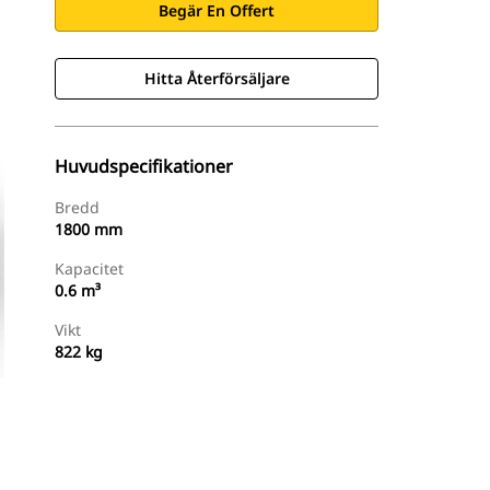
Begär En Offert
Hitta Återförsäljare
Huvudspecifikationer
Bredd
1800 mm
Kapacitet
0.6 m³
Vikt
822 kg
Hitta Återförsäljare
Begär En Offert