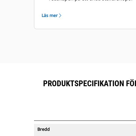
®
med spårning kan ses i Vision Link
™
tillsammans med Product Link
-
Läs mer
prenumererad utrustning.
Förvara dina tillgångar säkert.
Skopor med spårning skickar en
varning om de lämnar ett område
som är enkelt att definiera.
PRODUKTSPECIFIKATION FÖ
Bredd