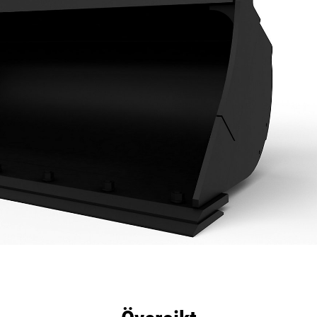
delar
Specifikationer
Verktyg
Rundtur