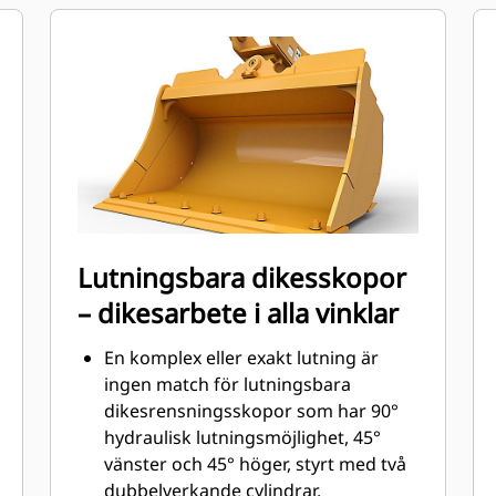
markkontakt (GET). Gavelkantskydd
och sidoskär skyddar de delar av
skopan som kommer i kontakt med
och passerar genom material mest.
Minska underhållskostnaderna
genom att följa rätt GET för din
kombination av skopa och
användningsområde.
Skoptänder finns tillgängliga i
många varianter för att passa din
Lutningsbara dikesskopor
specifika tillämpning. Oavsett om du
– dikesarbete i alla vinklar
behöver skapa ett rent, plant golv
eller gräva i hårda, nötande material,
En komplex eller exakt lutning är
finns det en tandlösning som passar.
ingen match för lutningsbara
dikesrensningsskopor som har 90°
hydraulisk lutningsmöjlighet, 45°
vänster och 45° höger, styrt med två
dubbelverkande cylindrar.