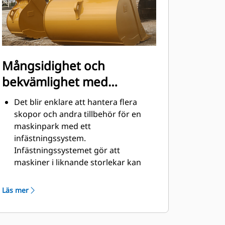
Mångsidighet och
bekvämlighet med
snabbkopplingar
Det blir enklare att hantera flera
skopor och andra tillbehör för en
maskinpark med ett
infästningssystem.
Infästningssystemet gör att
maskiner i liknande storlekar kan
dela redskap och tillbehör vilka kan
bytas på några sekunder utan att
Läs mer
föraren behöver lämna hyttens
säkerhet.
Pinnmonterade skopor är även