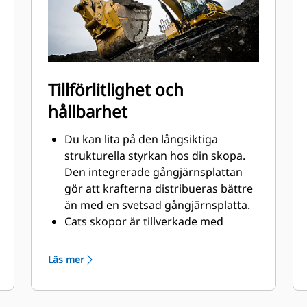
Tillförlitlighet och
hållbarhet
Du kan lita på den långsiktiga
strukturella styrkan hos din skopa.
Den integrerade gångjärnsplattan
gör att krafterna distribueras bättre
än med en svetsad gångjärnsplatta.
Cats skopor är tillverkade med
höghållfast, nötningsbeständigt stål,
särskilt komponenter som utsätts
Läs mer
för extrem nötning.
Skydda skopans viktigaste ytor med
®
stor nötning med Cat
redskap med