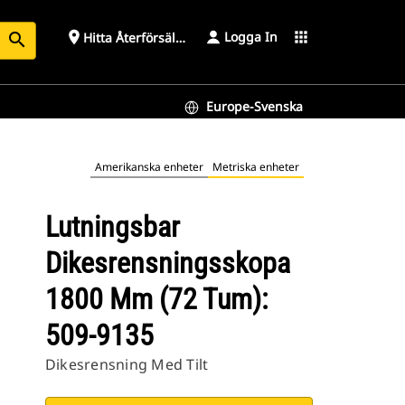
Logga In
place
apps
Hitta Återförsäljare
search
Europe-Svenska
Amerikanska enheter
Metriska enheter
Lutningsbar
Dikesrensningsskopa
1800 Mm (72 Tum):
509-9135
Dikesrensning Med Tilt