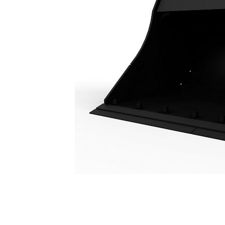
Lutningsbar Dikesrensningsskopa 1800 Mm (72 Tum): 509-9135
För
Ändra modell