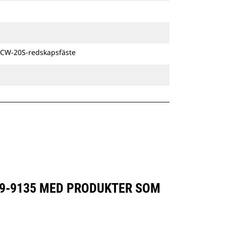
förslitning med tiden och håller
skopans precisionskontroll
konsekvent vid långvarig
användning.
De lutningsbara
 CW-20S-redskapsfäste
dikesrensningsskoporna är
kompatibla med Cat® Grade Control
och har fästen för montering direkt
på maskinen eller med ett Cat-
pinnmonteringsfäste eller ett CW-
anpassat redskapsfäste.
09-9135 MED PRODUKTER SOM