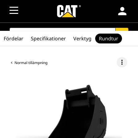
person
SEARCH
search
Fördelar
Specifikationer
Verktyg
Rundtur
more_vert
Normal tillämpning