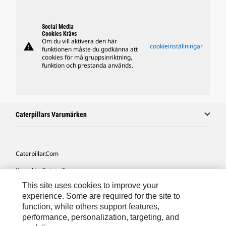
Social Media
Cookies Krävs
Om du vill aktivera den här
warning
cookieinställningar
funktionen måste du godkänna att
cookies för målgruppsinriktning,
funktion och prestanda används.
Caterpillars Varumärken
Caterpillar.com
Kontakta Caterpillar
This site uses cookies to improve your
Mina Marknadsföringspreferenser
experience. Some are required for the site to
Platskarta
function, while others support features,
performance, personalization, targeting, and
Cookie Settings