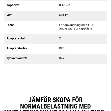
från fästets sekundära spärr som
Kapacitet
0.48 m³
alltid finns i förarens siktlinje.
Cats pinnmonterade
Vikt
601 kg
gripredskapsfästen är kompatibla
med bandgående grävmaskiner
Fäste
För användning med OQ-
311–352 och alla hjulburna
anpassat redskapsfäste
grävmaskiner. Fästen för
dikesbredd finns även tillgängliga.
Adapterantal
2
Tillbehör som är kompatibla med
det CW-anpassade redskapsfästet
Adapterstorlek
K80
använder det fasta
redskapsfästets gångjärn. CW-
Typ av skärstål
Rak
anpassade redskapsfästen har ett
killåsningssystem som håller
säkert låst.
CW-anpassade redskapsfästen
finns tillgängliga för alla
bandburna och hjulburna
grävmaskiner.
JÄMFÖR SKOPA FÖR
NORMALBELASTNING MED