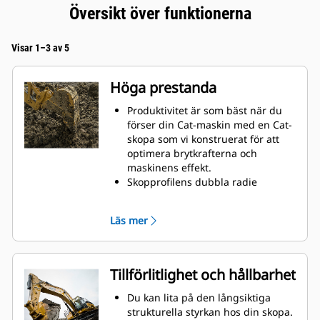
Översikt över funktionerna
Visar 1–3 av 5
Höga prestanda
Produktivitet är som bäst när du
förser din Cat-maskin med en Cat-
skopa som vi konstruerat för att
optimera brytkrafterna och
maskinens effekt.
Skopprofilens dubbla radie
förbättrar materialflödet och sikten
in i skopan. Skophälens utökade
Läs mer
frigång säkerställer att skopbotten
inte släpar, vilket minskar
underhållskostnaderna.
Bränsleförbrukningstoppar under
Tillförlitlighet och hållbarhet
grävning. Cat-skoporna är
utformade för att skära genom
Du kan lita på den långsiktiga
material snabbt för att förbättra
strukturella styrkan hos din skopa.