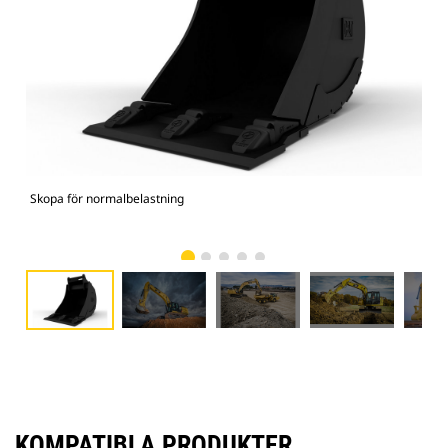
Skopa för normalbelastning
336
KOMPATIBLA PRODUKTER