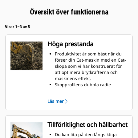
Översikt över funktionerna
Visar 1–3 av 5
Höga prestanda
Produktivitet är som bäst när du
förser din Cat-maskin med en Cat-
skopa som vi har konstruerat för
att optimera brytkrafterna och
maskinens effekt.
Skopprofilens dubbla radie
förbättrar materialflödet in i
skopan. Skophälens utökade
Läs mer
frigång säkerställer att skopans
botten inte släpar, vilket minskar
underhållskostnaderna.
Bränsleförbrukningstoppar under
Tillförlitlighet och hållbarhet
grävning. Cat-skoporna är
utformade för att skära genom
Du kan lita på den långsiktiga