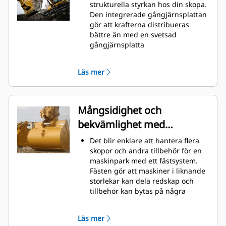
material snabbt och förbättra
strukturella styrkan hos din skopa.
maskinens totala effektivitet.
Den integrerade gångjärnsplattan
Lasta mer material på kortare tid.
gör att krafterna distribueras
Skopans form och sidostänger
bättre än med en svetsad
håller de flesta material i din
gångjärnsplatta
skopa vid varje lastning.
Cats skopor är tillverkade med
höghållfast, nötningsbeständigt
Läs mer
stål, särskilt användbart på
extrema slitytor
Skydda extrema slitytor på skopan
bäst från att komma i kontakt med
Mångsidighet och
material med Caterpillars redskap
bekvämlighet med
med markkontakt (GET)
Högre produktion i krävande
snabbfästen
Det blir enklare att hantera flera
förhållanden, enklare inträngning
skopor och andra tillbehör för en
i högar och snabbare cykeltider
maskinpark med ett fästsystem.
med Cat
Advansys
GET
®
™
Fästen gör att maskiner i liknande
Installera och ta bort tänder
storlekar kan dela redskap och
snabbare än tidigare med
tillbehör kan bytas på några
Advansys hammarlösa GET-system
sekunder utan att föraren behöver
Säker montering för tänder och
lämna hyttens säkerhet.
adaptrar med endast handverktyg
Läs mer
Pinnmonterade skopor är även