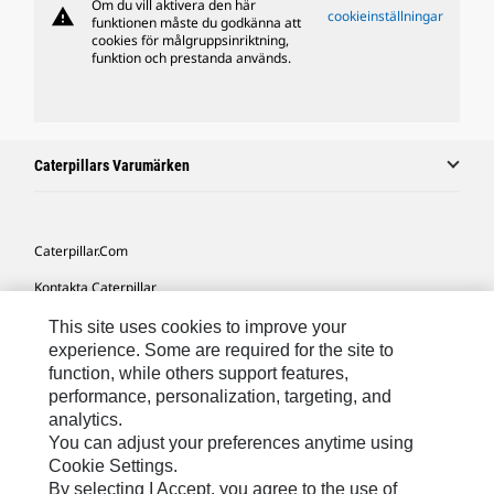
Om du vill aktivera den här
warning
cookieinställningar
funktionen måste du godkänna att
cookies för målgruppsinriktning,
funktion och prestanda används.
Caterpillars Varumärken
Caterpillar.com
Kontakta Caterpillar
Mina Marknadsföringspreferenser
This site uses cookies to improve your
experience. Some are required for the site to
Platskarta
function, while others support features,
performance, personalization, targeting, and
Cookie Settings
analytics.
Juridiskt
You can adjust your preferences anytime using
Cookie Settings.
Sekretess
By selecting I Accept, you agree to the use of