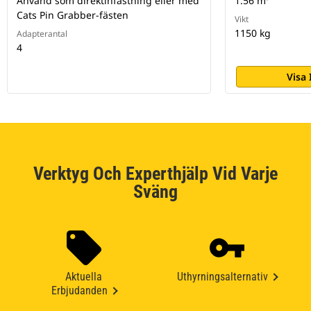
Använd som direktinfästning eller med
1.56 m³
Cats Pin Grabber-fästen
Vikt
1150 kg
Adapterantal
4
Visa
Verktyg Och Experthjälp Vid Varje
Sväng
Aktuella
Uthyrningsalternativ
Erbjudanden