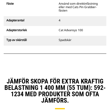
spärr som alltid finns i förarens
Fäste
Använd som direktinfästning
siktlinje.
eller med Cats Pin Grabber-
Cats pinnmonterade
fästen
gripredskapsfästen är kompatibla
med bandgående grävmaskiner
Adapterantal
4
311–352 och alla hjulburna
grävmaskiner. Fästen för
Adapterstorlek
Cat Advansys 100
dikesbredd finns även tillgängliga.
Tillbehör som är kompatibla med
Typ av skärstål
Spadskär
det CW-anpassade redskapsfästet
använder det fasta
redskapsfästets gångjärn. CW-
anpassade redskapsfästen har ett
killåsningssystem som håller fast
redskapen.
CW-anpassade redskapsfästen
finns tillgängliga för alla
JÄMFÖR SKOPA FÖR EXTRA KRAFTIG
bandburna och hjulburna
BELASTNING 1 400 MM (55 TUM): 592-
grävmaskiner.
1234 MED PRODUKTER SOM OFTA
JÄMFÖRS.