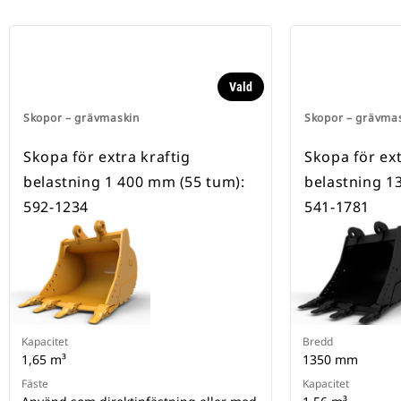
Vald
Skopor – grävmaskin
Skopor – grävma
Skopa för extra kraftig
Skopa för ext
belastning 1 400 mm (55 tum):
belastning 1
592-1234
541-1781
Kapacitet
Bredd
1,65 m³
1350 mm
Fäste
Kapacitet