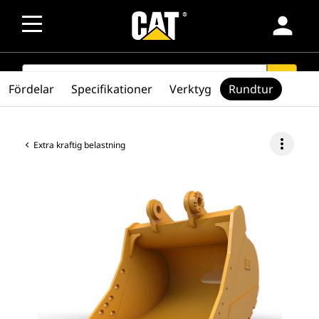
person
SEARCH
search
Fördelar
Specifikationer
Verktyg
Rundtur
more_vert
Extra kraftig belastning