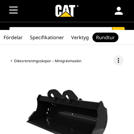
person
SEARCH
search
Fördelar
Specifikationer
Verktyg
Rundtur
more_vert
Dikesrensningsskopor – Minigrävmaskin