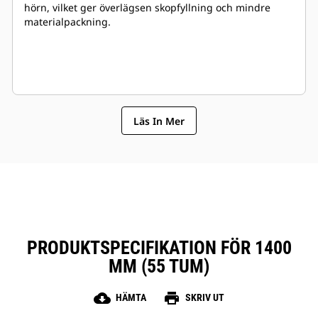
hörn, vilket ger överlägsen skopfyllning och mindre
materialpackning.
Läs In Mer
PRODUKTSPECIFIKATION FÖR 1400
MM (55 TUM)
cloud_download
print
HÄMTA
SKRIV UT