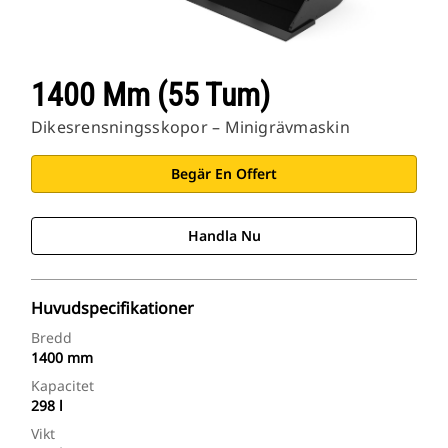
1400 Mm (55 Tum)
Dikesrensningsskopor – Minigrävmaskin
Begär En Offert
Handla Nu
Huvudspecifikationer
Bredd
1400 mm
Kapacitet
298 l
Vikt