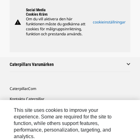
Social Media
Cookies Krävs
Om du vill aktivera den här
warning
cookieinställningar
funktionen måste du godkänna att
cookies för målgruppsinriktning,
funktion och prestanda används.
Caterpillars Varumärken
Caterpillar.com
Kontakta Caterpillar
Mina Marknadsföringspreferenser
This site uses cookies to improve your
experience. Some are required for the site to
Platskarta
function, while others support features,
performance, personalization, targeting, and
Cookie Settings
analytics.