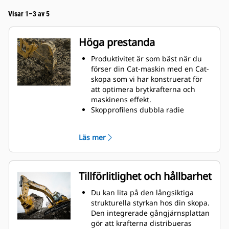
Visar 1–3 av 5
Höga prestanda
Produktivitet är som bäst när du
förser din Cat-maskin med en Cat-
skopa som vi har konstruerat för
att optimera brytkrafterna och
maskinens effekt.
Skopprofilens dubbla radie
förbättrar materialflödet in i
skopan. Skophälens utökade
Läs mer
frigång säkerställer att skopans
botten inte släpar, vilket minskar
underhållskostnaderna.
Bränsleförbrukningstoppar under
Tillförlitlighet och hållbarhet
grävning. Cat-skoporna är
utformade för att skära genom
Du kan lita på den långsiktiga
material snabbt och förbättra
strukturella styrkan hos din skopa.
maskinens totala effektivitet.
Den integrerade gångjärnsplattan
Lasta mer material på kortare tid.
gör att krafterna distribueras