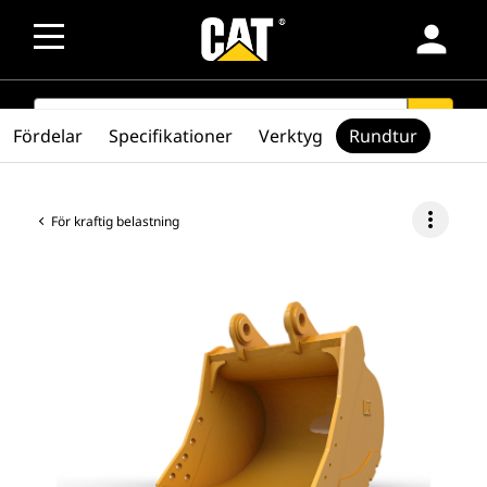
person
SEARCH
search
Fördelar
Specifikationer
Verktyg
Rundtur
more_vert
För kraftig belastning