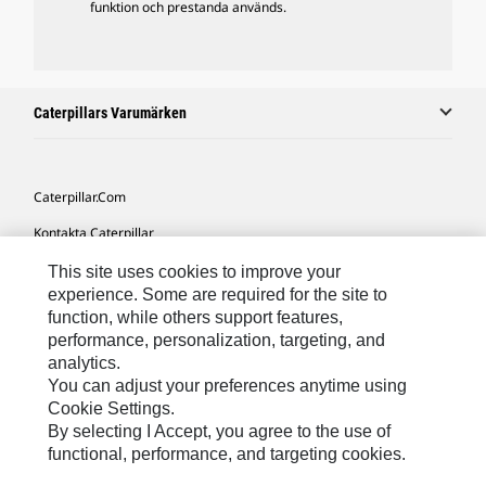
funktion och prestanda används.
Caterpillars Varumärken
Caterpillar.com
Kontakta Caterpillar
Mina Marknadsföringspreferenser
This site uses cookies to improve your
experience. Some are required for the site to
Platskarta
function, while others support features,
performance, personalization, targeting, and
Cookie Settings
analytics.
Juridiskt
You can adjust your preferences anytime using
Cookie Settings.
Sekretess
By selecting I Accept, you agree to the use of
functional, performance, and targeting cookies.