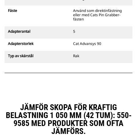
gripredskapsfästen är kompatibla
med bandgående grävmaskiner
Fäste
Använd som direktinfästning
311–352 och alla hjulburna
eller med Cats Pin Grabber-
grävmaskiner. Fästen för
fästen
dikesbredd finns även tillgängliga.
Tillbehör som är kompatibla med
Adapterantal
5
det CW-anpassade redskapsfästet
använder det fasta
Adapterstorlek
Cat Advansys 90
redskapsfästets gångjärn. CW-
anpassade redskapsfästen har ett
Typ av skärstål
Rak
killåsningssystem som håller fast
redskapen.
CW-anpassade redskapsfästen
finns tillgängliga för alla
bandburna och hjulburna
grävmaskiner.
JÄMFÖR SKOPA FÖR KRAFTIG
BELASTNING 1 050 MM (42 TUM): 550-
9585 MED PRODUKTER SOM OFTA
JÄMFÖRS.