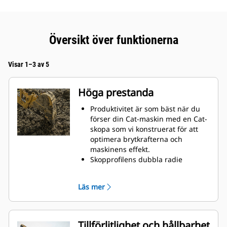
Översikt över funktionerna
Visar 1–3 av 5
Höga prestanda
Produktivitet är som bäst när du
förser din Cat-maskin med en Cat-
skopa som vi konstruerat för att
optimera brytkrafterna och
maskinens effekt.
Skopprofilens dubbla radie
förbättrar materialflödet och sikten
in i skopan. Skophälens utökade
Läs mer
frigång säkerställer att skopbotten
inte släpar, vilket minskar
underhållskostnaderna.
Bränsleförbrukningstoppar under
Tillförlitlighet och hållbarhet