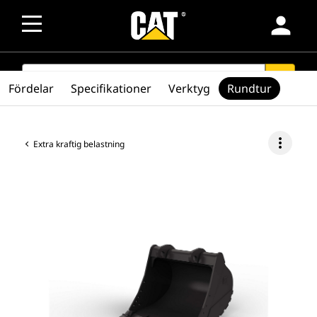
person
SEARCH
search
Fördelar
Specifikationer
Verktyg
Rundtur
more_vert
Extra kraftig belastning