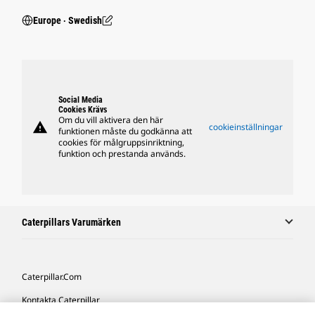
Europe ‧ Swedish
Social Media
Cookies Krävs
Om du vill aktivera den här
warning
cookieinställningar
funktionen måste du godkänna att
cookies för målgruppsinriktning,
funktion och prestanda används.
Caterpillars Varumärken
Caterpillar.com
Kontakta Caterpillar