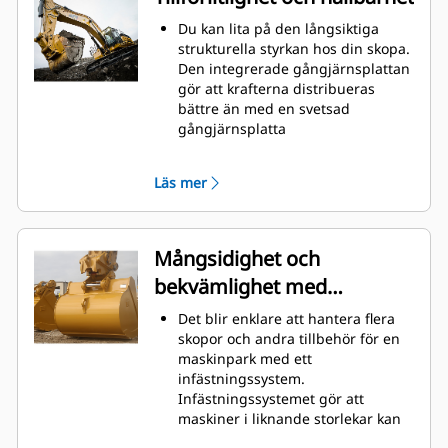
grävning. Cat-skoporna är
utformade för att skära genom
Du kan lita på den långsiktiga
material snabbt för att förbättra
strukturella styrkan hos din skopa.
maskinens totala effektivitet.
Den integrerade gångjärnsplattan
Lasta mer material på kortare tid.
gör att krafterna distribueras
Skopans form och sidostänger
bättre än med en svetsad
håller de flesta material i din
gångjärnsplatta
skopa vid varje lastning.
Cats skopor är tillverkade med
höghållfast, nötningsbeständigt
Läs mer
stål, särskilt användbart på
extrema slitytor
Skydda extrema slitytor på skopan
bäst från att komma i kontakt med
Mångsidighet och
material med Caterpillars redskap
bekvämlighet med
med markkontakt (GET)
Högre produktion i krävande
snabbkopplingar
Det blir enklare att hantera flera
situationer, enklare penetrering i
skopor och andra tillbehör för en
högar och snabbare cykeltider
maskinpark med ett
med Cat
Advansys
GET
®
™
infästningssystem.
Installera och ta bort tänder
Infästningssystemet gör att
snabbare än tidigare med
maskiner i liknande storlekar kan
Advansys hammarlösa GET-system
dela redskap och tillbehör vilka