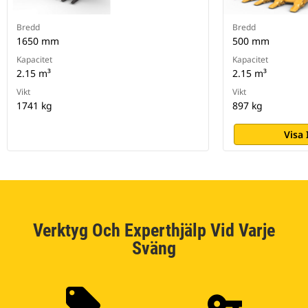
Bredd
Bredd
1650 mm
500 mm
Kapacitet
Kapacitet
2.15 m³
2.15 m³
Vikt
Vikt
1741 kg
897 kg
Visa
Verktyg Och Experthjälp Vid Varje
Sväng