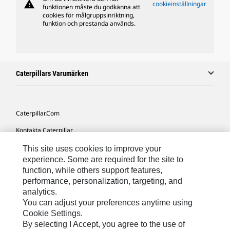
warning
cookieinställningar
funktionen måste du godkänna att
cookies för målgruppsinriktning,
funktion och prestanda används.
Caterpillars Varumärken
Caterpillar.com
Kontakta Caterpillar
Mina Marknadsföringspreferenser
This site uses cookies to improve your
experience. Some are required for the site to
Platskarta
function, while others support features,
performance, personalization, targeting, and
Cookie Settings
analytics.
Juridiskt
You can adjust your preferences anytime using
Cookie Settings.
Sekretess
By selecting I Accept, you agree to the use of