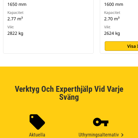
1650 mm
1600 mm
Kapacitet
Kapacitet
2.77 m³
2.70 m³
Vikt
Vikt
2822 kg
2624 kg
Visa
Verktyg Och Experthjälp Vid Varje
Sväng
Aktuella
Uthyrningsalternativ