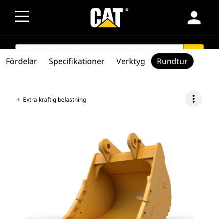
person
SEARCH
search
Fördelar
Specifikationer
Verktyg
Rundtur
more_vert
Extra kraftig belastning