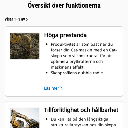
Översikt över funktionerna
Visar 1–3 av 5
Höga prestanda
Produktivitet är som bäst när du
förser din Cat-maskin med en Cat-
skopa som vi konstruerat för att
optimera brytkrafterna och
maskinens effekt.
Skopprofilens dubbla radie
förbättrar materialflödet och sikten
in i skopan. Skophälens utökade
Läs mer
frigång säkerställer att skopbotten
inte släpar, vilket minskar
underhållskostnaderna.
Bränsleförbrukningstoppar under
Tillförlitlighet och hållbarhet
grävning. Cat-skoporna är
utformade för att skära genom
Du kan lita på den långsiktiga
material snabbt för att förbättra
strukturella styrkan hos din skopa.