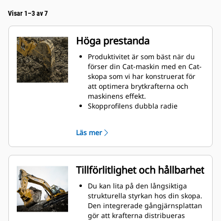
Visar 1–3 av 7
Höga prestanda
Produktivitet är som bäst när du
förser din Cat-maskin med en Cat-
skopa som vi har konstruerat för
att optimera brytkrafterna och
maskinens effekt.
Skopprofilens dubbla radie
förbättrar materialflödet in i
skopan. Skophälens utökade
Läs mer
frigång säkerställer att skopans
botten inte släpar, vilket minskar
underhållskostnaderna.
Bränsleförbrukningstoppar under
Tillförlitlighet och hållbarhet
grävning. Cat-skoporna är
utformade för att skära genom
Du kan lita på den långsiktiga
material snabbt och förbättra
strukturella styrkan hos din skopa.
maskinens totala effektivitet.
Den integrerade gångjärnsplattan
Lasta mer material på kortare tid.
gör att krafterna distribueras