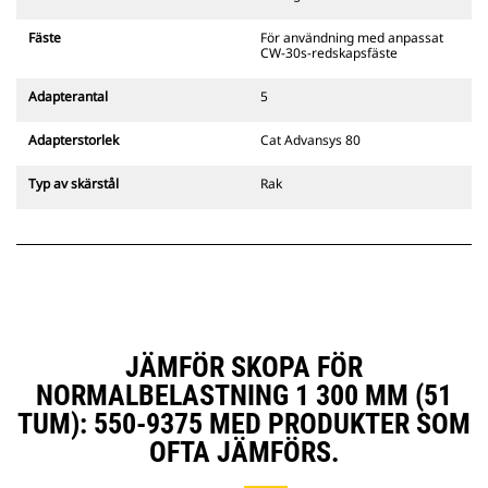
gripredskapsfästen är kompatibla
med bandgående grävmaskiner
Fäste
För användning med anpassat
311–352 och alla hjulburna
CW-30s-redskapsfäste
grävmaskiner. Fästen för
dikesbredd finns även tillgängliga.
Adapterantal
5
Tillbehör som är kompatibla med
det CW-anpassade redskapsfästet
Adapterstorlek
Cat Advansys 80
använder det fasta
redskapsfästets gångjärn. CW-
Typ av skärstål
Rak
anpassade redskapsfästen har ett
killåsningssystem som håller fast
redskapen.
CW-anpassade redskapsfästen
finns tillgängliga för alla
bandburna och hjulburna
grävmaskiner.
JÄMFÖR SKOPA FÖR
NORMALBELASTNING 1 300 MM (51
TUM): 550-9375 MED PRODUKTER SOM
OFTA JÄMFÖRS.