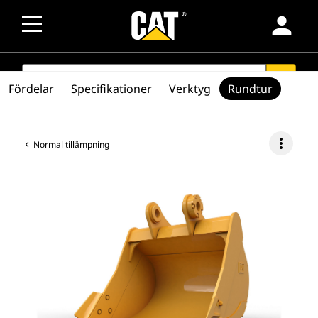
person
SEARCH
search
Fördelar
Specifikationer
Verktyg
Rundtur
more_vert
Normal tillämpning