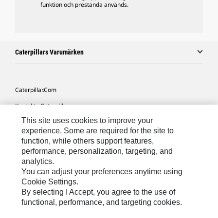
funktion och prestanda används.
Caterpillars Varumärken
Caterpillar.com
Kontakta Caterpillar
This site uses cookies to improve your
Mina Marknadsföringspreferenser
experience. Some are required for the site to
Platskarta
function, while others support features,
performance, personalization, targeting, and
Cookie Settings
analytics.
Juridiskt
You can adjust your preferences anytime using
Cookie Settings.
Sekretess
By selecting I Accept, you agree to the use of
functional, performance, and targeting cookies.