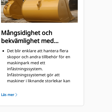
Mångsidighet och
bekvämlighet med
snabbkopplingar
Det blir enklare att hantera flera
skopor och andra tillbehör för en
maskinpark med ett
infästningssystem.
Infästningssystemet gör att
maskiner i liknande storlekar kan
dela redskap och tillbehör vilka kan
bytas på några sekunder utan att
Läs mer
föraren behöver lämna hyttens
säkerhet.
Pinnmonterade skopor är även