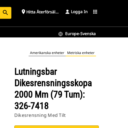
Logga In
place
apps
Hitta Återförsäljare
search
Europe-Svenska
Amerikanska enheter
Metriska enheter
Lutningsbar
Dikesrensningsskopa
2000 Mm (79 Tum):
326-7418
Dikesrensning Med Tilt