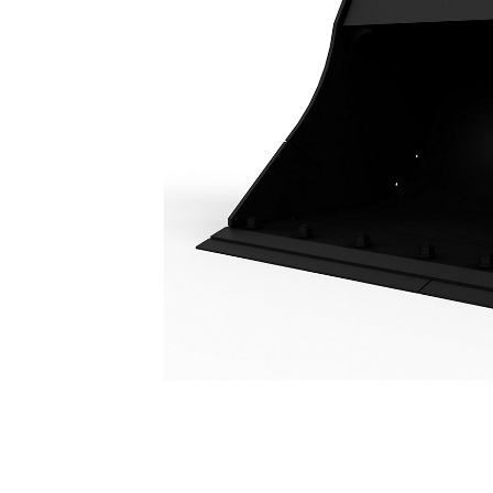
Lutningsbar Dikesrensningsskopa 2000 Mm (79 Tum): 326-7418
För
Ändra modell