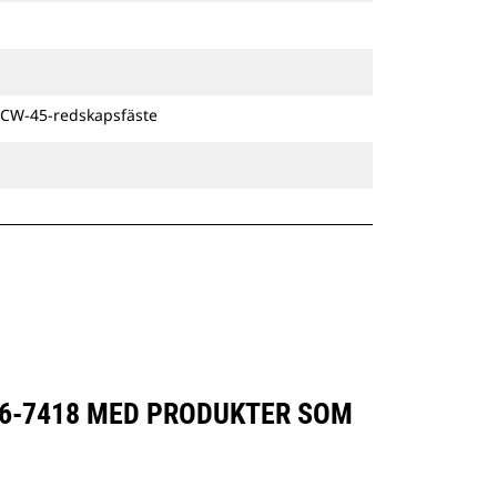
förslitning med tiden och håller
skopans precisionskontroll
konsekvent vid långvarig
användning.
De lutningsbara
 CW-45-redskapsfäste
dikesrensningsskoporna är
kompatibla med Cat® Grade Control
och har fästen för montering direkt
på maskinen eller med ett Cat-
pinnmonteringsfäste eller ett CW-
anpassat redskapsfäste.
26-7418 MED PRODUKTER SOM