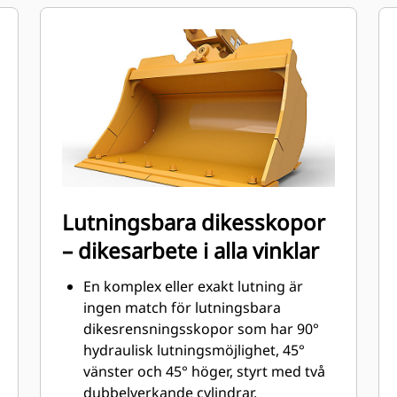
markkontakt (GET). Gavelkantskydd
och sidoskär skyddar de delar av
skopan som kommer i kontakt med
och passerar genom material mest.
Minska underhållskostnaderna
genom att följa rätt GET för din
kombination av skopa och
användningsområde.
Skoptänder finns tillgängliga i
många varianter för att passa din
Lutningsbara dikesskopor
specifika tillämpning. Oavsett om du
– dikesarbete i alla vinklar
behöver skapa ett rent, plant golv
eller gräva i hårda, nötande material,
En komplex eller exakt lutning är
finns det en tandlösning som passar.
ingen match för lutningsbara
dikesrensningsskopor som har 90°
hydraulisk lutningsmöjlighet, 45°
vänster och 45° höger, styrt med två
dubbelverkande cylindrar.