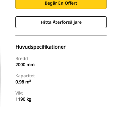
Begär En Offert
Hitta Återförsäljare
Huvudspecifikationer
Bredd
2000 mm
Kapacitet
0.98 m³
Vikt
1190 kg
Hitta Återförsäljare
Begär En Offert