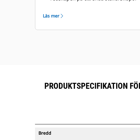
®
med spårning kan ses i Vision Link
™
tillsammans med Product Link
-
Läs mer
prenumererad utrustning.
Förvara dina tillgångar säkert.
Skopor med spårning skickar en
varning om de lämnar ett område
som är enkelt att definiera.
PRODUKTSPECIFIKATION FÖ
Bredd