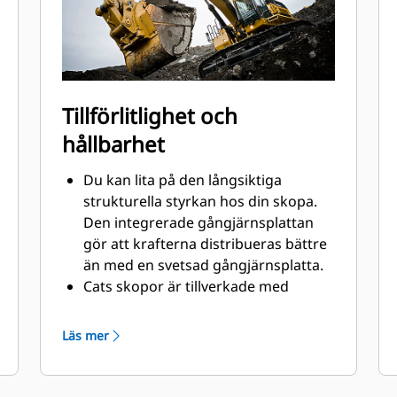
Tillförlitlighet och
hållbarhet
Du kan lita på den långsiktiga
strukturella styrkan hos din skopa.
Den integrerade gångjärnsplattan
gör att krafterna distribueras bättre
än med en svetsad gångjärnsplatta.
Cats skopor är tillverkade med
höghållfast, nötningsbeständigt stål,
särskilt komponenter som utsätts
Läs mer
för extrem nötning.
Skydda skopans viktigaste ytor med
®
stor nötning med Cat
redskap med