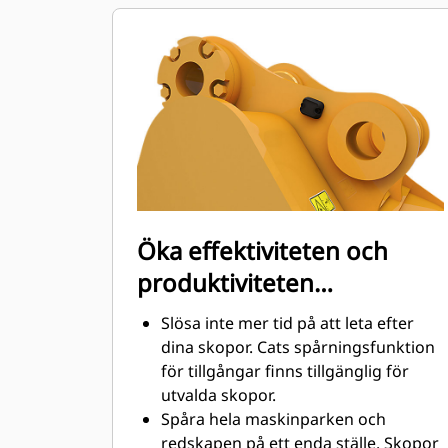
Bränsleförbrukningstoppar under
grävning. Cat-skoporna är
utformade för att skära genom
material snabbt för att förbättra
maskinens totala effektivitet.
Lasta mer material på kortare tid.
Skopans form och sidostänger håller
de flesta material i din skopa vid
varje lastning.
Öka effektiviteten och
produktiviteten
med integrerad Cat
Slösa inte mer tid på att leta efter
Connect-teknik
dina skopor. Cats spårningsfunktion
för tillgångar finns tillgänglig för
utvalda skopor.
Spåra hela maskinparken och
redskapen på ett enda ställe. Skopor