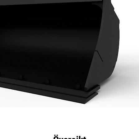
delar
Specifikationer
Verktyg
Rundtur