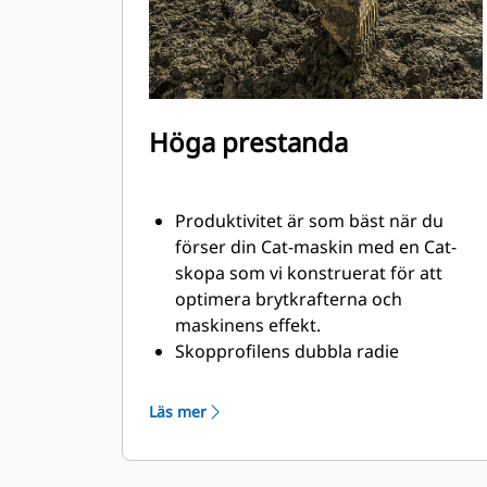
Höga prestanda
Produktivitet är som bäst när du
förser din Cat-maskin med en Cat-
skopa som vi konstruerat för att
optimera brytkrafterna och
maskinens effekt.
Skopprofilens dubbla radie
förbättrar materialflödet och sikten
in i skopan. Skophälens utökade
Läs mer
frigång säkerställer att skopbotten
inte släpar, vilket minskar
underhållskostnaderna.