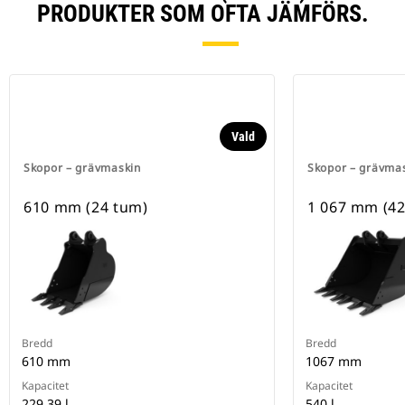
PRODUKTER SOM OFTA JÄMFÖRS.
Vald
Skopor – grävmaskin
Skopor – grävma
610 mm (24 tum)
1 067 mm (42 
Bredd
Bredd
610 mm
1067 mm
Kapacitet
Kapacitet
229.39 l
540 l