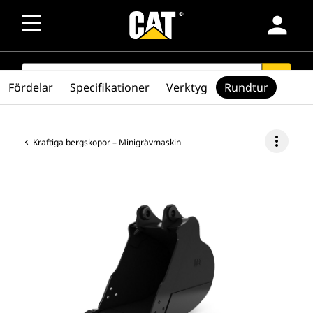
person
SEARCH
search
Fördelar
Specifikationer
Verktyg
Rundtur
more_vert
Kraftiga bergskopor – Minigrävmaskin