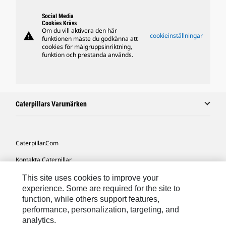
Social Media
Cookies Krävs
Om du vill aktivera den här
warning
cookieinställningar
funktionen måste du godkänna att
cookies för målgruppsinriktning,
funktion och prestanda används.
Caterpillars Varumärken
Caterpillar.com
Kontakta Caterpillar
Mina Marknadsföringspreferenser
This site uses cookies to improve your
experience. Some are required for the site to
Platskarta
function, while others support features,
performance, personalization, targeting, and
Cookie Settings
analytics.