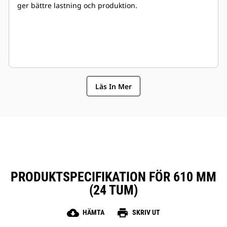
ger bättre lastning och produktion.
Läs In Mer
PRODUKTSPECIFIKATION FÖR 610 MM
(24 TUM)
cloud_download
print
HÄMTA
SKRIV UT