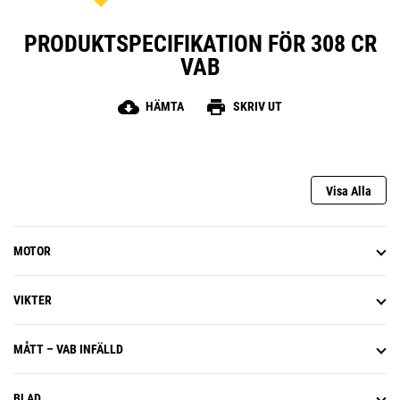
PRODUKTSPECIFIKATION FÖR 308 CR
VAB
cloud_download
print
HÄMTA
SKRIV UT
Visa Alla
MOTOR
VIKTER
MÅTT – VAB INFÄLLD
BLAD