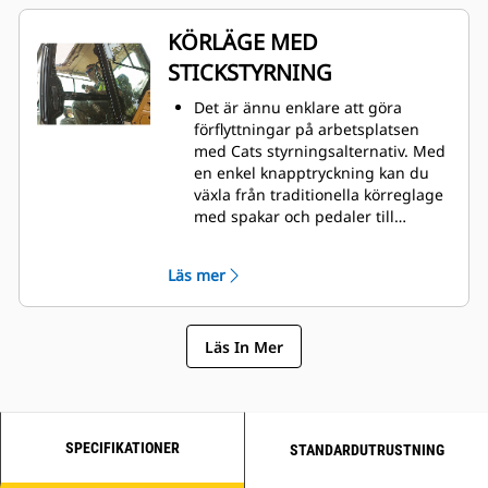
KÖRLÄGE MED
STICKSTYRNING
Det är ännu enklare att göra
förflyttningar på arbetsplatsen
med Cats styrningsalternativ. Med
en enkel knapptryckning kan du
växla från traditionella körreglage
med spakar och pedaler till
joystickstyrning. Bättre styrning
med mindre ansträngning!
Läs mer
Läs In Mer
SPECIFIKATIONER
STANDARDUTRUSTNING