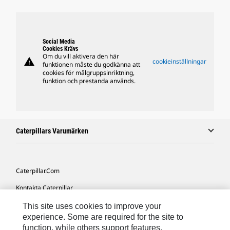
Social Media
Cookies Krävs
Om du vill aktivera den här
warning
cookieinställningar
funktionen måste du godkänna att
cookies för målgruppsinriktning,
funktion och prestanda används.
Caterpillars Varumärken
Caterpillar.com
Kontakta Caterpillar
Mina Marknadsföringspreferenser
This site uses cookies to improve your
experience. Some are required for the site to
Platskarta
function, while others support features,