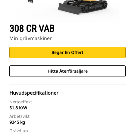
308 CR VAB
Minigrävmaskiner
Begär En Offert
Hitta Återförsäljare
Huvudspecifikationer
Nettoeffekt
51.8 K/W
Arbetsvikt
9245 kg
Grävdjup