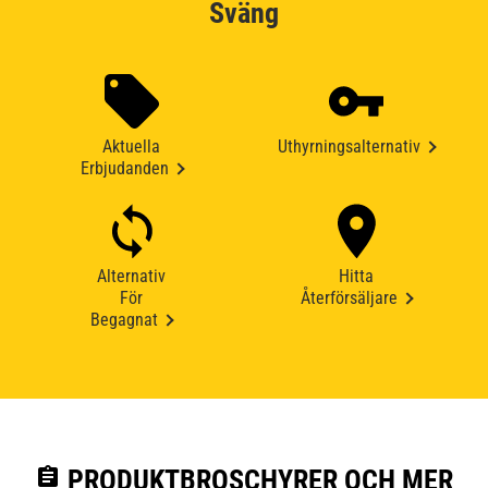
Sväng
Aktuella
Uthyrningsalternativ
Erbjudanden
Alternativ
Hitta
För
Återförsäljare
Begagnat
assignment
PRODUKTBROSCHYRER OCH MER