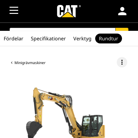
person
SEARCH
search
Fördelar
Specifikationer
Verktyg
Rundtur
more_vert
Minigrävmaskiner