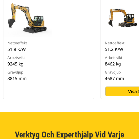
Nettoeffekt
Nettoeffekt
51.8 K/W
51.2 K/W
Arbetsvikt
Arbetsvikt
9245 kg
8462 kg
Grävdjup
Grävdjup
3815 mm
4687 mm
Visa
Verktyg Och Experthjälp Vid Varje