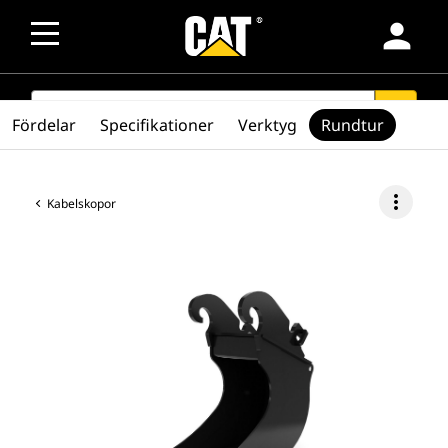
person
SEARCH
search
Fördelar
Specifikationer
Verktyg
Rundtur
more_vert
Kabelskopor