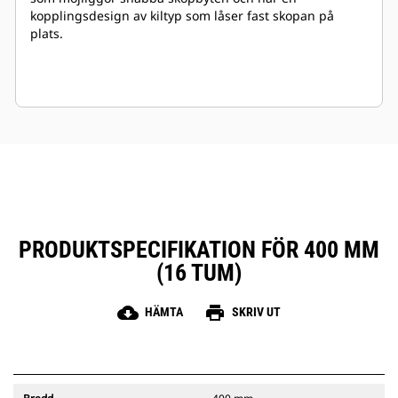
kopplingsdesign av kiltyp som låser fast skopan på
plats.
PRODUKTSPECIFIKATION FÖR 400 MM
(16 TUM)
cloud_download
print
HÄMTA
SKRIV UT