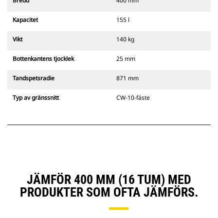
Bredd
400 mm
Kapacitet
155 l
Vikt
140 kg
Bottenkantens tjocklek
25 mm
Tandspetsradie
871 mm
Typ av gränssnitt
CW-10-fäste
JÄMFÖR 400 MM (16 TUM) MED
PRODUKTER SOM OFTA JÄMFÖRS.