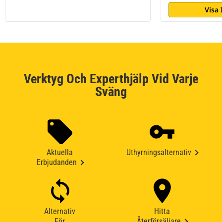
Visa
Verktyg Och Experthjälp Vid Varje
Sväng
Aktuella
Uthyrningsalternativ
Erbjudanden
Alternativ
Hitta
För
Återförsäljare