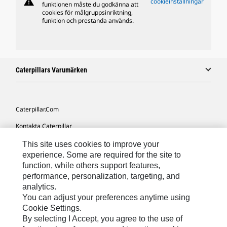
warning
cookieinställningar
funktionen måste du godkänna att
cookies för målgruppsinriktning,
funktion och prestanda används.
Caterpillars Varumärken
Caterpillar.com
Kontakta Caterpillar
Mina Marknadsföringspreferenser
This site uses cookies to improve your
experience. Some are required for the site to
Platskarta
function, while others support features,
performance, personalization, targeting, and
Cookie Settings
analytics.
Juridiskt
You can adjust your preferences anytime using
Cookie Settings.
Sekretess
By selecting I Accept, you agree to the use of