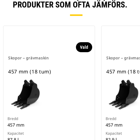
PRODUKTER SOM OFTA JÄMFÖRS.
Vald
Skopor – grävmaskin
Skopor – grävma
457 mm (18 tum)
457 mm (18 
Bredd
Bredd
457 mm
457 mm
Kapacitet
Kapacitet
87.8 l
82 9 l