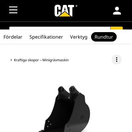
person
SEARCH
search
Fördelar
Specifikationer
Verktyg
Rundtur
more_vert
Kraftiga skopor – Minigrävmaskin