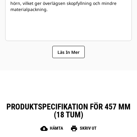
hörn, vilket ger överlägsen skopfyllning och mindre
materialpackning.
Läs In Mer
PRODUKTSPECIFIKATION FÖR 457 MM
(18 TUM)
cloud_download
print
HÄMTA
SKRIV UT