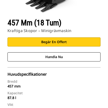
457 Mm (18 Tum)
Kraftiga Skopor – Minigrävmaskin
Begär En Offert
Handla Nu
Huvudspecifikationer
Bredd
457 mm
Kapacitet
87.8 l
Vikt