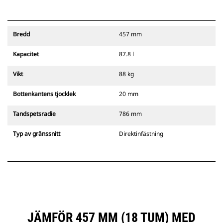
Bredd
457 mm
Kapacitet
87.8 l
Vikt
88 kg
Bottenkantens tjocklek
20 mm
Tandspetsradie
786 mm
Typ av gränssnitt
Direktinfästning
JÄMFÖR 457 MM (18 TUM) MED