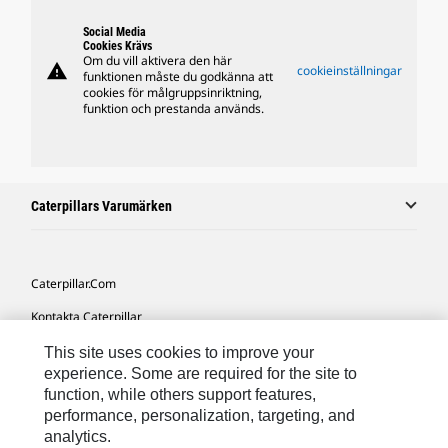
Social Media
Cookies Krävs
Om du vill aktivera den här
warning
cookieinställningar
funktionen måste du godkänna att
cookies för målgruppsinriktning,
funktion och prestanda används.
Caterpillars Varumärken
Caterpillar.com
Kontakta Caterpillar
Mina Marknadsföringspreferenser
This site uses cookies to improve your
experience. Some are required for the site to
Platskarta
function, while others support features,
performance, personalization, targeting, and
Cookie Settings
analytics.