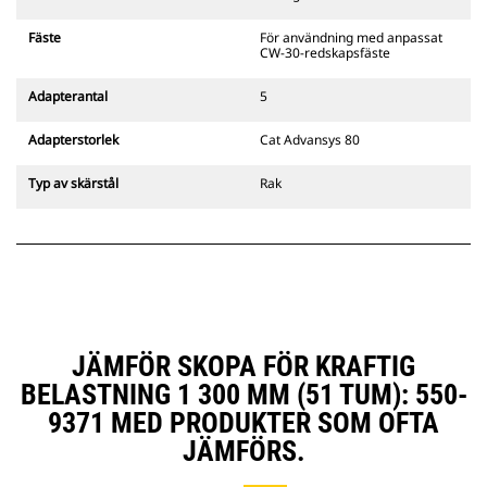
gripredskapsfästen är kompatibla
med bandgående grävmaskiner
Fäste
För användning med anpassat
311–352 och alla hjulburna
CW-30-redskapsfäste
grävmaskiner. Fästen för
dikesbredd finns även tillgängliga.
Adapterantal
5
Tillbehör som är kompatibla med
det CW-anpassade redskapsfästet
Adapterstorlek
Cat Advansys 80
använder det fasta
redskapsfästets gångjärn. CW-
Typ av skärstål
Rak
anpassade redskapsfästen har ett
killåsningssystem som håller fast
redskapen.
CW-anpassade redskapsfästen
finns tillgängliga för alla
bandburna och hjulburna
grävmaskiner.
JÄMFÖR SKOPA FÖR KRAFTIG
BELASTNING 1 300 MM (51 TUM): 550-
9371 MED PRODUKTER SOM OFTA
JÄMFÖRS.