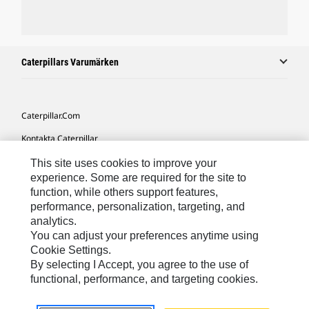
Caterpillars Varumärken
Caterpillar.com
Kontakta Caterpillar
Mina Marknadsföringspreferenser
This site uses cookies to improve your
experience. Some are required for the site to
Platskarta
function, while others support features,
performance, personalization, targeting, and
Cookie Settings
analytics.
Juridiskt
You can adjust your preferences anytime using
Cookie Settings.
Sekretess
By selecting I Accept, you agree to the use of
functional, performance, and targeting cookies.