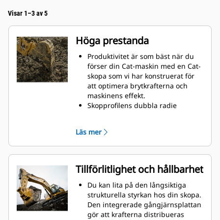
Visar 1–3 av 5
Höga prestanda
Produktivitet är som bäst när du
förser din Cat-maskin med en Cat-
skopa som vi har konstruerat för
att optimera brytkrafterna och
maskinens effekt.
Skopprofilens dubbla radie
förbättrar materialflödet in i
skopan. Skophälens utökade
Läs mer
frigång säkerställer att skopans
botten inte släpar, vilket minskar
underhållskostnaderna.
Bränsleförbrukningstoppar under
Tillförlitlighet och hållbarhet
grävning. Cat-skoporna är
utformade för att skära genom
Du kan lita på den långsiktiga
material snabbt och förbättra
strukturella styrkan hos din skopa.
maskinens totala effektivitet.
Den integrerade gångjärnsplattan
Lasta mer material på kortare tid.
gör att krafterna distribueras