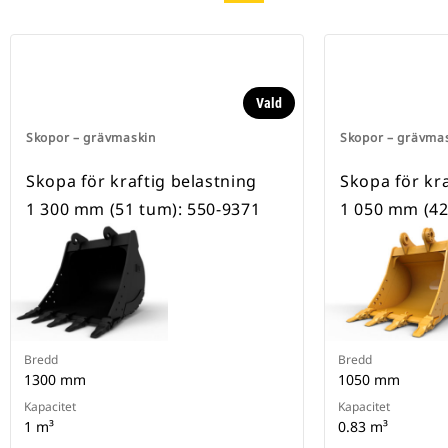
Vald
Skopor – grävmaskin
Skopor – grävma
Skopa för kraftig belastning
Skopa för kra
1 300 mm (51 tum): 550-9371
1 050 mm (42
Bredd
Bredd
1300 mm
1050 mm
Kapacitet
Kapacitet
1 m³
0.83 m³