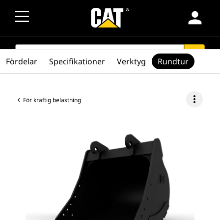
person
SEARCH
search
Fördelar
Specifikationer
Verktyg
Rundtur
more_vert
För kraftig belastning