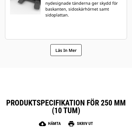
nydesignade tänderna ger skydd för
baskanten, sidoskärhörnet samt
sidoplattan.
Läs In Mer
PRODUKTSPECIFIKATION FÖR 250 MM
(10 TUM)
cloud_download
print
HÄMTA
SKRIV UT