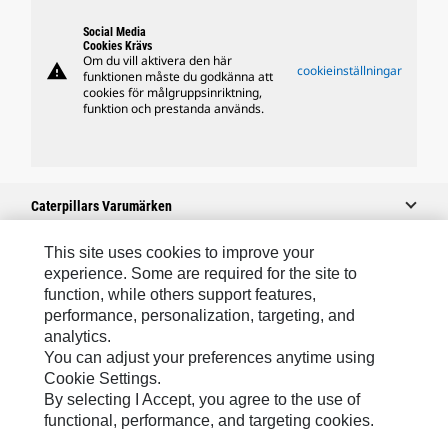
Social Media
Cookies Krävs
Om du vill aktivera den här
warning
cookieinställningar
funktionen måste du godkänna att
cookies för målgruppsinriktning,
funktion och prestanda används.
Caterpillars Varumärken
This site uses cookies to improve your
experience. Some are required for the site to
Caterpillar.com
function, while others support features,
performance, personalization, targeting, and
Kontakta Caterpillar
analytics.
Mina Marknadsföringspreferenser
You can adjust your preferences anytime using
Cookie Settings.
Platskarta
By selecting I Accept, you agree to the use of
Cookie Settings
functional, performance, and targeting cookies.