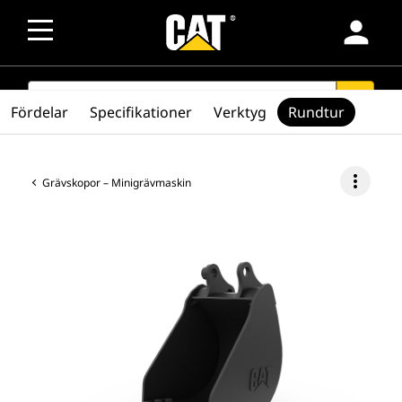
person
SEARCH
search
Fördelar
Specifikationer
Verktyg
Rundtur
more_vert
Grävskopor – Minigrävmaskin