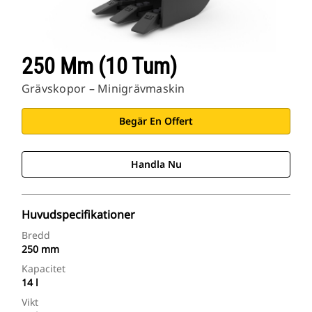
250 Mm (10 Tum)
Grävskopor – Minigrävmaskin
Begär En Offert
Handla Nu
Huvudspecifikationer
Bredd
250 mm
Kapacitet
14 l
Vikt