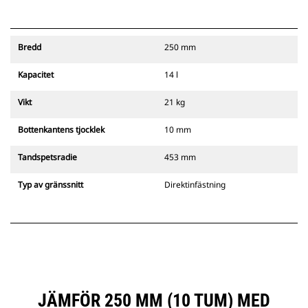
Bredd
250 mm
Kapacitet
14 l
Vikt
21 kg
Bottenkantens tjocklek
10 mm
Tandspetsradie
453 mm
Typ av gränssnitt
Direktinfästning
JÄMFÖR 250 MM (10 TUM) MED