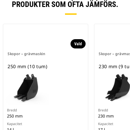
PRODUKTER SOM OFTA JÄMFÖRS.
Vald
Skopor – grävmaskin
Skopor – grävma
250 mm (10 tum)
230 mm (9 t
Bredd
Bredd
250 mm
230 mm
Kapacitet
Kapacitet
14 l
17 l