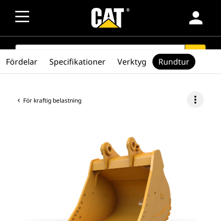
person
SEARCH
search
Fördelar
Specifikationer
Verktyg
Rundtur
more_vert
För kraftig belastning