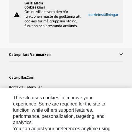
Social Media
Cookies Krävs
Om du vill aktivera den här
warning
cookieinställningar
funktionen måste du godkänna att
cookies för målgruppsinriktning,
funktion och prestanda används.
Caterpillars Varumärken
Caterpillar.com
Kontakta Caterpillar
Mina Marknadsföringspreferenser
This site uses cookies to improve your
experience. Some are required for the site to
Platskarta
function, while others support features,
performance, personalization, targeting, and
Cookie Settings
analytics.
Juridiskt
You can adjust your preferences anytime using