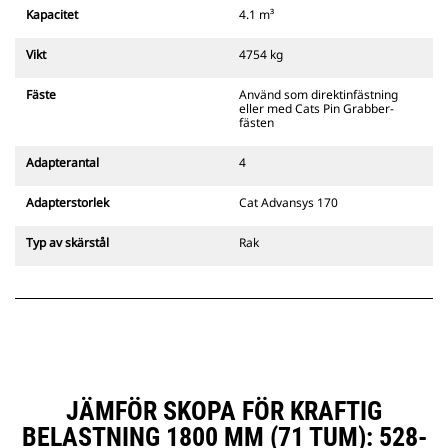
hörbara och synliga indikatorer
Kapacitet
4.1 m³
från fästets sekundära spärr som
alltid finns i förarens siktlinje.
Vikt
4754 kg
Cats pinnmonterade
gripredskapsfästen är kompatibla
Fäste
Använd som direktinfästning
med bandgående grävmaskiner
eller med Cats Pin Grabber-
311–352 och alla hjulburna
fästen
grävmaskiner. Fästen för
dikesbredd finns även tillgängliga.
Adapterantal
4
Tillbehör som är kompatibla med
det CW-anpassade redskapsfästet
Adapterstorlek
Cat Advansys 170
använder det fasta
redskapsfästets gångjärn. CW-
Typ av skärstål
Rak
anpassade redskapsfästen har ett
killåsningssystem som håller
säkert låst.
CW-anpassade redskapsfästen
finns tillgängliga för alla
bandburna och hjulburna
grävmaskiner.
JÄMFÖR SKOPA FÖR KRAFTIG
BELASTNING 1800 MM (71 TUM): 528-