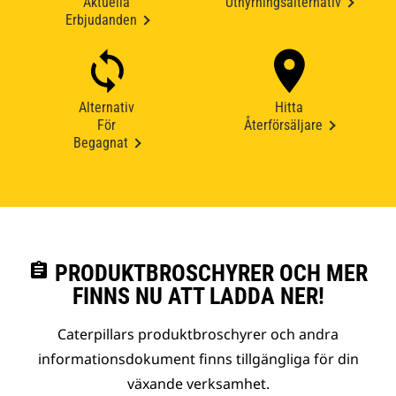
Aktuella
Uthyrningsalternativ
Erbjudanden
Alternativ
Hitta
För
Återförsäljare
Begagnat
assignment
PRODUKTBROSCHYRER OCH MER
FINNS NU ATT LADDA NER!
Caterpillars produktbroschyrer och andra
informationsdokument finns tillgängliga för din
växande verksamhet.