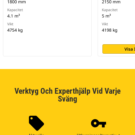
1800 mm
2150 mm
Kapacitet
Kapacitet
4.1 m³
5 m³
Vikt
Vikt
4754 kg
4198 kg
Visa
Verktyg Och Experthjälp Vid Varje
Sväng