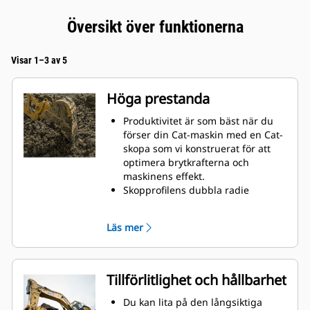
Översikt över funktionerna
Visar 1–3 av 5
Höga prestanda
Produktivitet är som bäst när du
förser din Cat-maskin med en Cat-
skopa som vi konstruerat för att
optimera brytkrafterna och
maskinens effekt.
Skopprofilens dubbla radie
förbättrar materialflödet och sikten
in i skopan. Skophälens utökade
Läs mer
frigång säkerställer att skopbotten
inte släpar, vilket minskar
underhållskostnaderna.
Bränsleförbrukningstoppar under
Tillförlitlighet och hållbarhet
grävning. Cat-skoporna är
utformade för att skära genom
Du kan lita på den långsiktiga