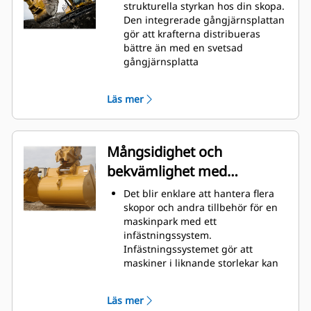
material snabbt för att förbättra
strukturella styrkan hos din skopa.
maskinens totala effektivitet.
Den integrerade gångjärnsplattan
Lasta mer material på kortare tid.
gör att krafterna distribueras
Skopans form och sidostänger
bättre än med en svetsad
håller de flesta material i din
gångjärnsplatta
skopa vid varje lastning.
Cats skopor är tillverkade med
höghållfast, nötningsbeständigt
Läs mer
stål, särskilt användbart på
extrema slitytor
Skydda extrema slitytor på skopan
bäst från att komma i kontakt med
Mångsidighet och
material med Caterpillars redskap
bekvämlighet med
med markkontakt (GET)
Högre produktion i krävande
snabbkopplingar
Det blir enklare att hantera flera
situationer, enklare penetrering i
skopor och andra tillbehör för en
högar och snabbare cykeltider
maskinpark med ett
med Cat
Advansys
GET
®
™
infästningssystem.
Installera och ta bort tänder
Infästningssystemet gör att
snabbare än tidigare med
maskiner i liknande storlekar kan
Advansys hammarlösa GET-system
dela redskap och tillbehör vilka
Säker montering för tänder och
kan bytas på några sekunder utan
adaptrar med endast handverktyg
Läs mer
att föraren behöver lämna hyttens