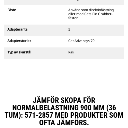
gripredskapsfästen är kompatibla
med bandgående grävmaskiner
Fäste
Använd som direktinfästning
311–352 och alla hjulburna
eller med Cats Pin Grabber-
grävmaskiner. Fästen för
fästen
dikesbredd finns även tillgängliga.
Tillbehör som är kompatibla med
Adapterantal
5
det CW-anpassade redskapsfästet
använder det fasta
Adapterstorlek
Cat Advansys 70
redskapsfästets gångjärn. CW-
anpassade redskapsfästen har ett
Typ av skärstål
Rak
killåsningssystem som håller fast
redskapen.
CW-anpassade redskapsfästen
finns tillgängliga för alla
bandburna och hjulburna
grävmaskiner.
JÄMFÖR SKOPA FÖR
NORMALBELASTNING 900 MM (36
TUM): 571-2857 MED PRODUKTER SOM
OFTA JÄMFÖRS.