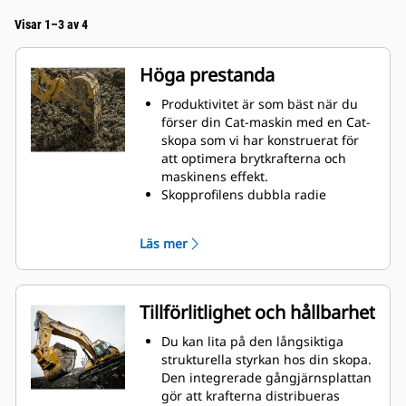
Visar 1–3 av 4
Höga prestanda
Produktivitet är som bäst när du
förser din Cat-maskin med en Cat-
skopa som vi har konstruerat för
att optimera brytkrafterna och
maskinens effekt.
Skopprofilens dubbla radie
förbättrar materialflödet in i
skopan. Skophälens utökade
Läs mer
frigång säkerställer att skopans
botten inte släpar, vilket minskar
underhållskostnaderna.
Bränsleförbrukningstoppar under
Tillförlitlighet och hållbarhet
grävning. Cat-skoporna är
utformade för att skära genom
Du kan lita på den långsiktiga
material snabbt och förbättra
strukturella styrkan hos din skopa.
maskinens totala effektivitet.
Den integrerade gångjärnsplattan
Lasta mer material på kortare tid.
gör att krafterna distribueras