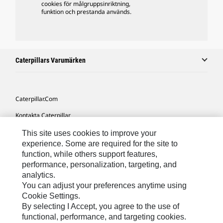
cookies för målgruppsinriktning,
funktion och prestanda används.
Caterpillars Varumärken
Caterpillar.com
Kontakta Caterpillar
Mina Marknadsföringspreferenser
This site uses cookies to improve your
experience. Some are required for the site to
Platskarta
function, while others support features,
performance, personalization, targeting, and
Cookie Settings
analytics.
Juridiskt
You can adjust your preferences anytime using
Cookie Settings.
Sekretess
By selecting I Accept, you agree to the use of
functional, performance, and targeting cookies.