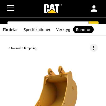
person
SEARCH
search
Fördelar
Specifikationer
Verktyg
Rundtur
more_vert
Normal tillämpning