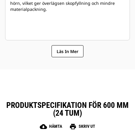
hörn, vilket ger överlägsen skopfyllning och mindre
materialpackning.
Läs In Mer
PRODUKTSPECIFIKATION FÖR 600 MM
(24 TUM)
cloud_download
print
HÄMTA
SKRIV UT