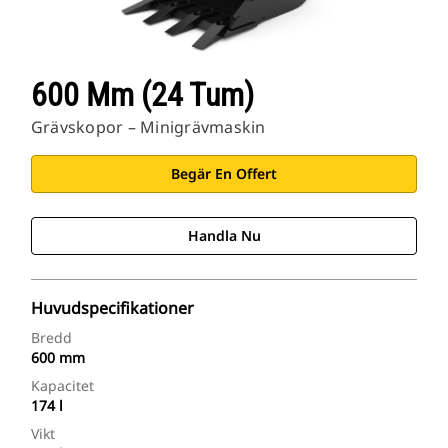
600 Mm (24 Tum)
Grävskopor – Minigrävmaskin
Begär En Offert
Handla Nu
Huvudspecifikationer
Bredd
600 mm
Kapacitet
174 l
Vikt