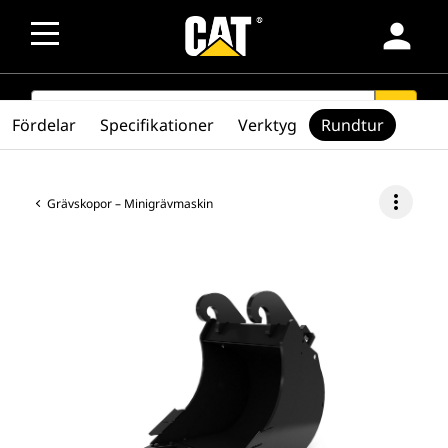
person
SEARCH
search
Fördelar
Specifikationer
Verktyg
Rundtur
more_vert
Grävskopor – Minigrävmaskin