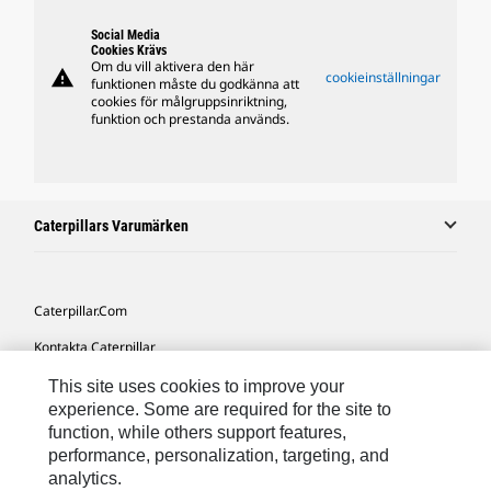
Social Media
Cookies Krävs
Om du vill aktivera den här
warning
cookieinställningar
funktionen måste du godkänna att
cookies för målgruppsinriktning,
funktion och prestanda används.
Caterpillars Varumärken
Caterpillar.com
Kontakta Caterpillar
Mina Marknadsföringspreferenser
This site uses cookies to improve your
experience. Some are required for the site to
Platskarta
function, while others support features,
performance, personalization, targeting, and
Cookie Settings
analytics.