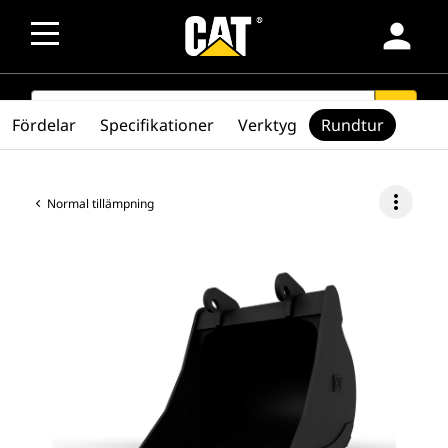
person
SEARCH
search
Fördelar
Specifikationer
Verktyg
Rundtur
more_vert
Normal tillämpning