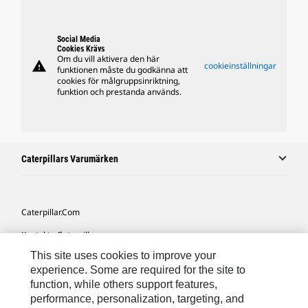
Social Media
Cookies Krävs
Om du vill aktivera den här
warning
cookieinställningar
funktionen måste du godkänna att
cookies för målgruppsinriktning,
funktion och prestanda används.
Caterpillars Varumärken
Caterpillar.com
Kontakta Caterpillar
This site uses cookies to improve your
Mina Marknadsföringspreferenser
experience. Some are required for the site to
Platskarta
function, while others support features,
performance, personalization, targeting, and
Cookie Settings