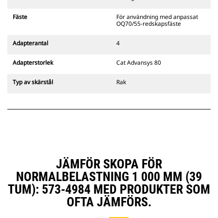
gripredskapsfästen är kompatibla
med bandgående grävmaskiner
Fäste
För användning med anpassat
311–352 och alla hjulburna
OQ70/55-redskapsfäste
grävmaskiner. Fästen för
dikesbredd finns även tillgängliga.
Adapterantal
4
Tillbehör som är kompatibla med
det CW-anpassade redskapsfästet
Adapterstorlek
Cat Advansys 80
använder det fasta
redskapsfästets gångjärn. CW-
Typ av skärstål
Rak
anpassade redskapsfästen har ett
killåsningssystem som håller fast
redskapen.
CW-anpassade redskapsfästen
finns tillgängliga för alla
bandburna och hjulburna
grävmaskiner.
JÄMFÖR SKOPA FÖR
NORMALBELASTNING 1 000 MM (39
TUM): 573-4984 MED PRODUKTER SOM
OFTA JÄMFÖRS.