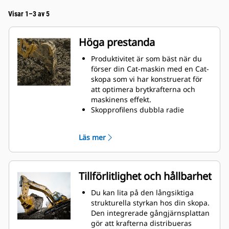
Visar 1–3 av 5
Höga prestanda
Produktivitet är som bäst när du
förser din Cat-maskin med en Cat-
skopa som vi har konstruerat för
att optimera brytkrafterna och
maskinens effekt.
Skopprofilens dubbla radie
förbättrar materialflödet in i
skopan. Skophälens utökade
Läs mer
frigång säkerställer att skopans
botten inte släpar, vilket minskar
underhållskostnaderna.
Bränsleförbrukningstoppar under
Tillförlitlighet och hållbarhet
grävning. Cat-skoporna är
utformade för att skära genom
Du kan lita på den långsiktiga
material snabbt och förbättra
strukturella styrkan hos din skopa.
maskinens totala effektivitet.
Den integrerade gångjärnsplattan
Lasta mer material på kortare tid.
gör att krafterna distribueras