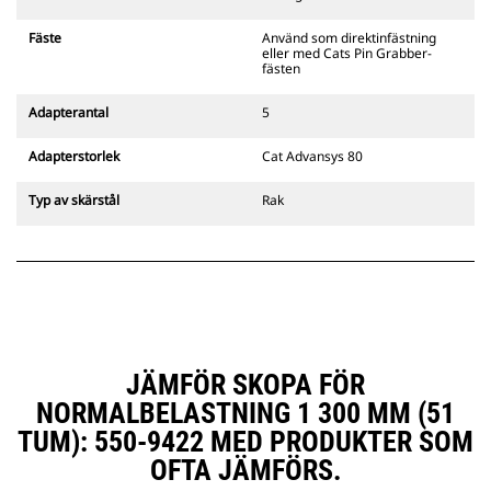
gripredskapsfästen är kompatibla
med bandgående grävmaskiner
Fäste
Använd som direktinfästning
311–352 och alla hjulburna
eller med Cats Pin Grabber-
grävmaskiner. Fästen för
fästen
dikesbredd finns även tillgängliga.
Tillbehör som är kompatibla med
Adapterantal
5
det CW-anpassade redskapsfästet
använder det fasta
Adapterstorlek
Cat Advansys 80
redskapsfästets gångjärn. CW-
anpassade redskapsfästen har ett
Typ av skärstål
Rak
killåsningssystem som håller fast
redskapen.
CW-anpassade redskapsfästen
finns tillgängliga för alla
bandburna och hjulburna
grävmaskiner.
JÄMFÖR SKOPA FÖR
NORMALBELASTNING 1 300 MM (51
TUM): 550-9422 MED PRODUKTER SOM
OFTA JÄMFÖRS.