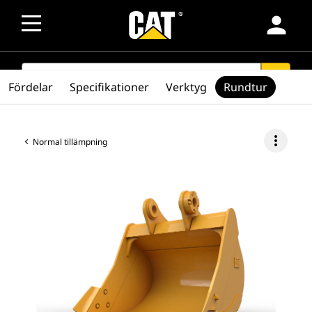
person
SEARCH
search
Fördelar
Specifikationer
Verktyg
Rundtur
more_vert
Normal tillämpning