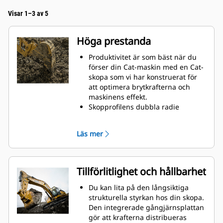
Visar 1–3 av 5
Höga prestanda
Produktivitet är som bäst när du
förser din Cat-maskin med en Cat-
skopa som vi har konstruerat för
att optimera brytkrafterna och
maskinens effekt.
Skopprofilens dubbla radie
förbättrar materialflödet in i
skopan. Skophälens utökade
Läs mer
frigång säkerställer att skopans
botten inte släpar, vilket minskar
underhållskostnaderna.
Bränsleförbrukningstoppar under
Tillförlitlighet och hållbarhet
grävning. Cat-skoporna är
utformade för att skära genom
Du kan lita på den långsiktiga
material snabbt och förbättra
strukturella styrkan hos din skopa.
maskinens totala effektivitet.
Den integrerade gångjärnsplattan
Lasta mer material på kortare tid.
gör att krafterna distribueras