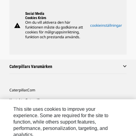
Social Media
Cookies Krävs
Om du vill aktivera den här
warning
cookieinställningar
funktionen måste du godkänna att
cookies för målgruppsinriktning,
funktion och prestanda används.
Caterpillars Varumärken
Caterpillar.com
Kontakta Caterpillar
This site uses cookies to improve your
Mina Marknadsföringspreferenser
experience. Some are required for the site to
Platskarta
function, while others support features,
performance, personalization, targeting, and
Cookie Settings
analytics.