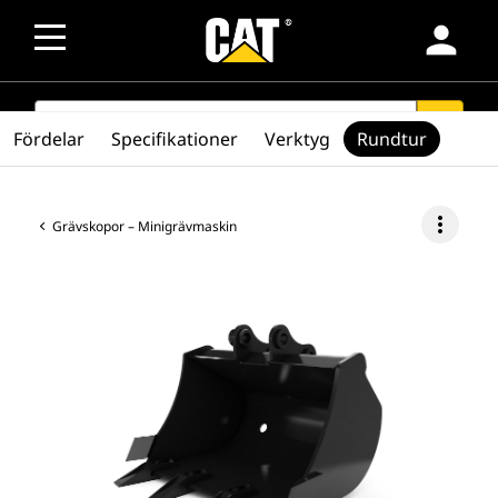
person
SEARCH
search
Fördelar
Specifikationer
Verktyg
Rundtur
more_vert
Grävskopor – Minigrävmaskin