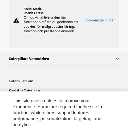
Social Media
Cookies Krävs
Om du vill aktivera den här
warning
cookieinställningar
funktionen måste du godkänna att
cookies för målgruppsinriktning,
funktion och prestanda används.
Caterpillars Varumärken
Caterpillar.com
Kontakta Caterpillar
Mina Marknadsföringspreferenser
This site uses cookies to improve your
experience. Some are required for the site to
Platskarta
function, while others support features,
performance, personalization, targeting, and
Cookie Settings
analytics.