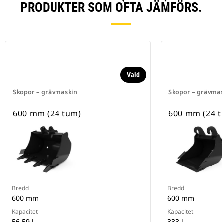
PRODUKTER SOM OFTA JÄMFÖRS.
Vald
Skopor – grävmaskin
Skopor – grävma
600 mm (24 tum)
600 mm (24 
Bredd
Bredd
600 mm
600 mm
Kapacitet
Kapacitet
56.59 l
333 l