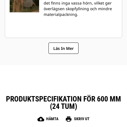
det finns inga vassa hörn, vilket ger
överlägsen skopfyllning och mindre
materialpackning.
Läs In Mer
PRODUKTSPECIFIKATION FÖR 600 MM
(24 TUM)
cloud_download
print
HÄMTA
SKRIV UT