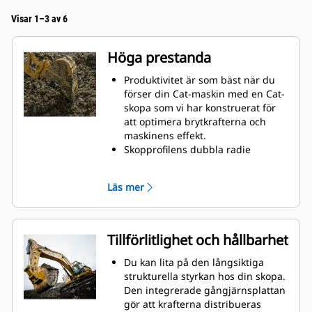
Visar 1–3 av 6
Höga prestanda
Produktivitet är som bäst när du
förser din Cat-maskin med en Cat-
skopa som vi har konstruerat för
att optimera brytkrafterna och
maskinens effekt.
Skopprofilens dubbla radie
förbättrar materialflödet in i
skopan. Skophälens utökade
Läs mer
frigång säkerställer att skopans
botten inte släpar, vilket minskar
underhållskostnaderna.
Bränsleförbrukningstoppar under
Tillförlitlighet och hållbarhet
grävning. Cat-skoporna är
utformade för att skära genom
Du kan lita på den långsiktiga
material snabbt och förbättra
strukturella styrkan hos din skopa.
maskinens totala effektivitet.
Den integrerade gångjärnsplattan
Lasta mer material på kortare tid.
gör att krafterna distribueras