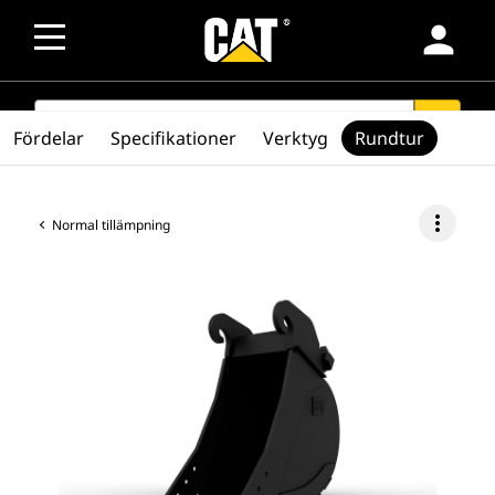
person
SEARCH
search
Fördelar
Specifikationer
Verktyg
Rundtur
more_vert
Normal tillämpning