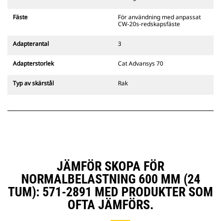
gripredskapsfästen är kompatibla
med bandgående grävmaskiner
Fäste
För användning med anpassat
311–352 och alla hjulburna
CW-20s-redskapsfäste
grävmaskiner. Fästen för
dikesbredd finns även tillgängliga.
Adapterantal
3
Tillbehör som är kompatibla med
det CW-anpassade redskapsfästet
Adapterstorlek
Cat Advansys 70
använder det fasta
redskapsfästets gångjärn. CW-
Typ av skärstål
Rak
anpassade redskapsfästen har ett
killåsningssystem som håller fast
redskapen.
CW-anpassade redskapsfästen
finns tillgängliga för alla
bandburna och hjulburna
grävmaskiner.
JÄMFÖR SKOPA FÖR
NORMALBELASTNING 600 MM (24
TUM): 571-2891 MED PRODUKTER SOM
OFTA JÄMFÖRS.