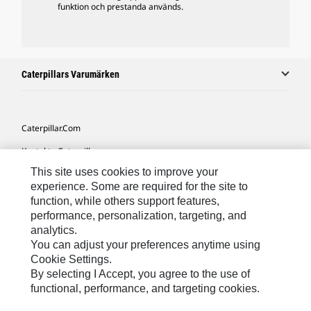
funktion och prestanda används.
Caterpillars Varumärken
Caterpillar.com
Kontakta Caterpillar
This site uses cookies to improve your
Mina Marknadsföringspreferenser
experience. Some are required for the site to
Platskarta
function, while others support features,
performance, personalization, targeting, and
Cookie Settings
analytics.
Juridiskt
You can adjust your preferences anytime using
Cookie Settings.
Sekretess
By selecting I Accept, you agree to the use of
functional, performance, and targeting cookies.