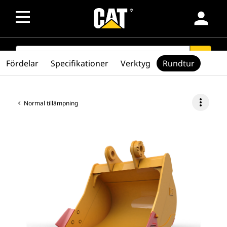
person
SEARCH
search
Fördelar
Specifikationer
Verktyg
Rundtur
more_vert
Normal tillämpning