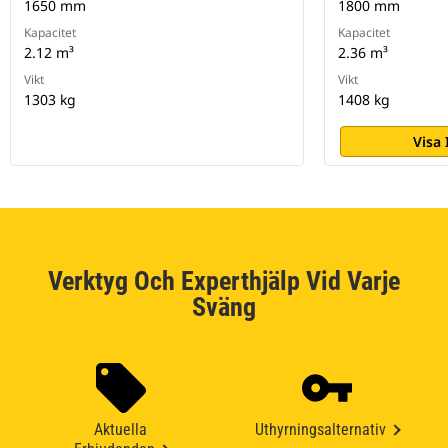
1650 mm
1800 mm
Kapacitet
Kapacitet
2.12 m³
2.36 m³
Vikt
Vikt
1303 kg
1408 kg
Visa
Verktyg Och Experthjälp Vid Varje
Sväng
Aktuella
Uthyrningsalternativ