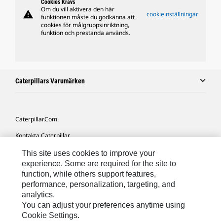
Cookies Krävs
Om du vill aktivera den här
warning
cookieinställningar
funktionen måste du godkänna att
cookies för målgruppsinriktning,
funktion och prestanda används.
Caterpillars Varumärken
Caterpillar.com
Kontakta Caterpillar
Mina Marknadsföringspreferenser
This site uses cookies to improve your
experience. Some are required for the site to
Platskarta
function, while others support features,
performance, personalization, targeting, and
Cookie Settings
analytics.
Juridiskt
You can adjust your preferences anytime using
Cookie Settings.
Sekretess