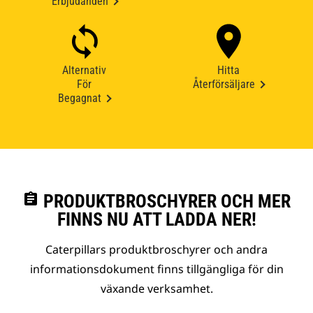
Erbjudanden
Alternativ
Hitta
För
Återförsäljare
Begagnat
assignment
PRODUKTBROSCHYRER OCH MER
FINNS NU ATT LADDA NER!
Caterpillars produktbroschyrer och andra
informationsdokument finns tillgängliga för din
växande verksamhet.