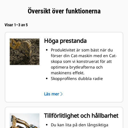
Översikt över funktionerna
Visar 1–3 av 5
Höga prestanda
Produktivitet är som bäst när du
förser din Cat-maskin med en Cat-
skopa som vi konstruerat för att
optimera brytkrafterna och
maskinens effekt.
Skopprofilens dubbla radie
förbättrar materialflödet och sikten
in i skopan. Skophälens utökade
Läs mer
frigång säkerställer att skopbotten
inte släpar, vilket minskar
underhållskostnaderna.
Bränsleförbrukningstoppar under
Tillförlitlighet och hållbarhet
grävning. Cat-skoporna är
utformade för att skära genom
Du kan lita på den långsiktiga