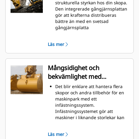
material snabbt för att förbättra
strukturella styrkan hos din skopa.
maskinens totala effektivitet.
Den integrerade gångjärnsplattan
Lasta mer material på kortare tid.
gör att krafterna distribueras
Skopans form och sidostänger
bättre än med en svetsad
håller de flesta material i din
gångjärnsplatta
skopa vid varje lastning.
Cats skopor är tillverkade med
höghållfast, nötningsbeständigt
Läs mer
stål, särskilt användbart på
extrema slitytor
Skydda extrema slitytor på skopan
bäst från att komma i kontakt med
Mångsidighet och
material med Caterpillars redskap
bekvämlighet med
med markkontakt (GET)
Högre produktion i krävande
snabbkopplingar
Det blir enklare att hantera flera
situationer, enklare penetrering i
skopor och andra tillbehör för en
högar och snabbare cykeltider
maskinpark med ett
med Cat
Advansys
GET
®
™
infästningssystem.
Installera och ta bort tänder
Infästningssystemet gör att
snabbare än tidigare med
maskiner i liknande storlekar kan
Advansys hammarlösa GET-system
dela redskap och tillbehör vilka
Säker montering för tänder och
kan bytas på några sekunder utan
adaptrar med endast handverktyg
Läs mer
att föraren behöver lämna hyttens