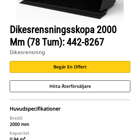
Dikesrensningsskopa 2000
Mm (78 Tum): 442-8267
Dikesrensning
Begär En Offert
Hitta Återförsäljare
Huvudspecifikationer
Bredd
2000 mm
Kapacitet
0.94 m³