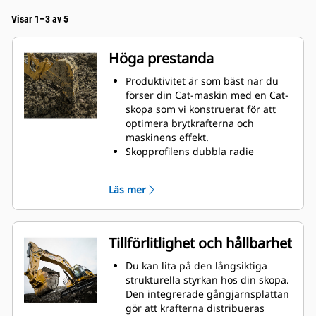
Visar 1–3 av 5
Höga prestanda
Produktivitet är som bäst när du
förser din Cat-maskin med en Cat-
skopa som vi konstruerat för att
optimera brytkrafterna och
maskinens effekt.
Skopprofilens dubbla radie
förbättrar materialflödet och sikten
in i skopan. Skophälens utökade
Läs mer
frigång säkerställer att skopbotten
inte släpar, vilket minskar
underhållskostnaderna.
Bränsleförbrukningstoppar under
Tillförlitlighet och hållbarhet
grävning. Cat-skoporna är
utformade för att skära genom
Du kan lita på den långsiktiga
material snabbt för att förbättra
strukturella styrkan hos din skopa.
maskinens totala effektivitet.
Den integrerade gångjärnsplattan
Lasta mer material på kortare tid.
gör att krafterna distribueras