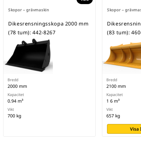
Skopor – grävmaskin
Skopor – grävma
Dikesrensningsskopa 2000 mm
Dikesrensni
(78 tum): 442-8267
(83 tum): 46
Bredd
Bredd
2000 mm
2100 mm
Kapacitet
Kapacitet
0.94 m³
1 6 m³
Vikt
Vikt
700 kg
657 kg
Visa