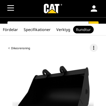
person
SEARCH
search
Fördelar
Specifikationer
Verktyg
Rundtur
more_vert
Dikesrensning