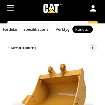
person
SEARCH
search
Fördelar
Specifikationer
Verktyg
Rundtur
more_vert
Normal tillämpning