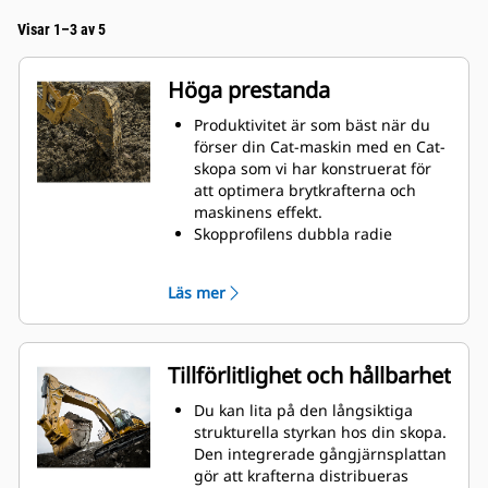
Visar 1–3 av 5
Höga prestanda
Produktivitet är som bäst när du
förser din Cat-maskin med en Cat-
skopa som vi har konstruerat för
att optimera brytkrafterna och
maskinens effekt.
Skopprofilens dubbla radie
förbättrar materialflödet in i
skopan. Skophälens utökade
Läs mer
frigång säkerställer att skopans
botten inte släpar, vilket minskar
underhållskostnaderna.
Bränsleförbrukningstoppar under
Tillförlitlighet och hållbarhet
grävning. Cat-skoporna är
utformade för att skära genom
Du kan lita på den långsiktiga
material snabbt och förbättra
strukturella styrkan hos din skopa.
maskinens totala effektivitet.
Den integrerade gångjärnsplattan
Lasta mer material på kortare tid.
gör att krafterna distribueras