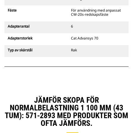
gripredskapsfästen är kompatibla
med bandgående grävmaskiner
Fäste
För användning med anpassat
311–352 och alla hjulburna
CW-20s-redskapsfäste
grävmaskiner. Fästen för
dikesbredd finns även tillgängliga.
Adapterantal
6
Tillbehör som är kompatibla med
det CW-anpassade redskapsfästet
Adapterstorlek
Cat Advansys 70
använder det fasta
redskapsfästets gångjärn. CW-
Typ av skärstål
Rak
anpassade redskapsfästen har ett
killåsningssystem som håller fast
redskapen.
CW-anpassade redskapsfästen
finns tillgängliga för alla
bandburna och hjulburna
grävmaskiner.
JÄMFÖR SKOPA FÖR
NORMALBELASTNING 1 100 MM (43
TUM): 571-2893 MED PRODUKTER SOM
OFTA JÄMFÖRS.