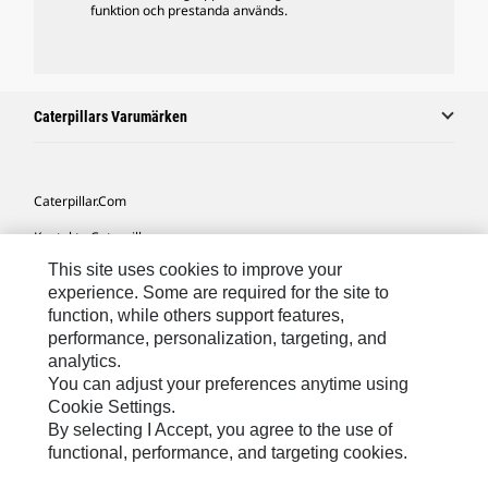
funktion och prestanda används.
Caterpillars Varumärken
Caterpillar.com
Kontakta Caterpillar
This site uses cookies to improve your
Mina Marknadsföringspreferenser
experience. Some are required for the site to
Platskarta
function, while others support features,
performance, personalization, targeting, and
Cookie Settings
analytics.
Juridiskt
You can adjust your preferences anytime using
Cookie Settings.
Sekretess
By selecting I Accept, you agree to the use of
functional, performance, and targeting cookies.