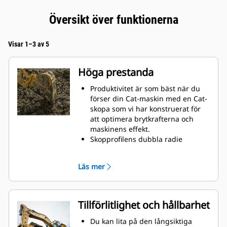
Översikt över funktionerna
Visar 1–3 av 5
Höga prestanda
Produktivitet är som bäst när du
förser din Cat-maskin med en Cat-
skopa som vi har konstruerat för
att optimera brytkrafterna och
maskinens effekt.
Skopprofilens dubbla radie
förbättrar materialflödet in i
skopan. Skophälens utökade
Läs mer
frigång säkerställer att skopans
botten inte släpar, vilket minskar
underhållskostnaderna.
Bränsleförbrukningstoppar under
Tillförlitlighet och hållbarhet
grävning. Cat-skoporna är
utformade för att skära genom
Du kan lita på den långsiktiga