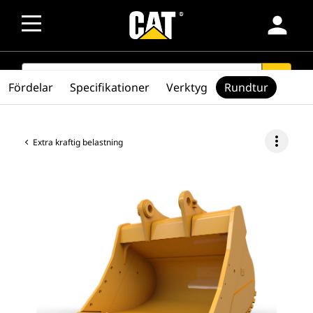
person
SEARCH
search
Fördelar
Specifikationer
Verktyg
Rundtur
more_vert
Extra kraftig belastning