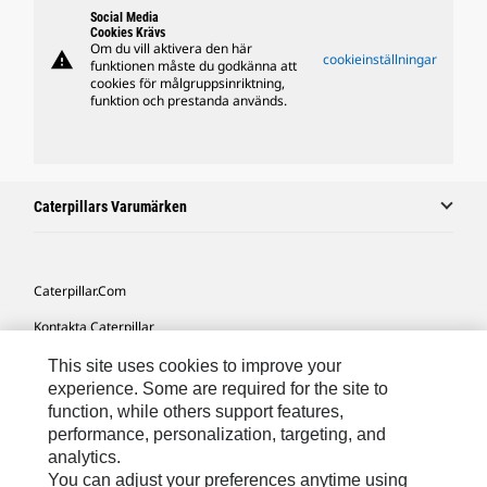
Social Media
Cookies Krävs
Om du vill aktivera den här
warning
cookieinställningar
funktionen måste du godkänna att
cookies för målgruppsinriktning,
funktion och prestanda används.
Caterpillars Varumärken
Caterpillar.com
Kontakta Caterpillar
Mina Marknadsföringspreferenser
This site uses cookies to improve your
experience. Some are required for the site to
Platskarta
function, while others support features,
performance, personalization, targeting, and
Cookie Settings
analytics.
Juridiskt
You can adjust your preferences anytime using