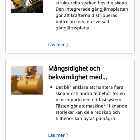
material snabbt och förbättra
strukturella styrkan hos din skopa.
maskinens totala effektivitet.
Den integrerade gångjärnsplattan
Lasta mer material på kortare tid.
gör att krafterna distribueras
Skopans form och sidostänger
bättre än med en svetsad
håller de flesta material i din
gångjärnsplatta
skopa vid varje lastning.
Cats skopor är tillverkade med
höghållfast, nötningsbeständigt
Läs mer
stål, särskilt användbart på
extrema slitytor
Skydda extrema slitytor på skopan
bäst från att komma i kontakt med
Mångsidighet och
material med Caterpillars redskap
bekvämlighet med
med markkontakt (GET)
Högre produktion i krävande
snabbfästen
Det blir enklare att hantera flera
förhållanden, enklare inträngning
skopor och andra tillbehör för en
i högar och snabbare cykeltider
maskinpark med ett fästsystem.
med Cat
Advansys
GET
®
™
Fästen gör att maskiner i liknande
Installera och ta bort tänder
storlekar kan dela redskap och
snabbare än tidigare med
tillbehör kan bytas på några
Advansys hammarlösa GET-system
sekunder utan att föraren behöver
Säker montering för tänder och
lämna hyttens säkerhet.
adaptrar med endast handverktyg
Läs mer
Pinnmonterade skopor är även