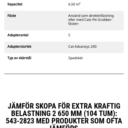
spärr som alltid finns i förarens
Kapacitet
6,50 m³
siktlinje.
Cats pinnmonterade
Fäste
Använd som direktinfästning
gripredskapsfästen är kompatibla
eller med Cats Pin Grabber-
med bandgående grävmaskiner
fästen
311–352 och alla hjulburna
grävmaskiner. Fästen för
Adapterantal
5
dikesbredd finns även tillgängliga.
Tillbehör som är kompatibla med
Adapterstorlek
Cat Advansys 200
det CW-anpassade redskapsfästet
använder det fasta
Typ av skärstål
Spadskär
redskapsfästets gångjärn. CW-
anpassade redskapsfästen har ett
killåsningssystem som håller fast
redskapen.
CW-anpassade redskapsfästen
finns tillgängliga för alla
bandburna och hjulburna
grävmaskiner.
JÄMFÖR SKOPA FÖR EXTRA KRAFTIG
BELASTNING 2 650 MM (104 TUM):
543-2823 MED PRODUKTER SOM OFTA