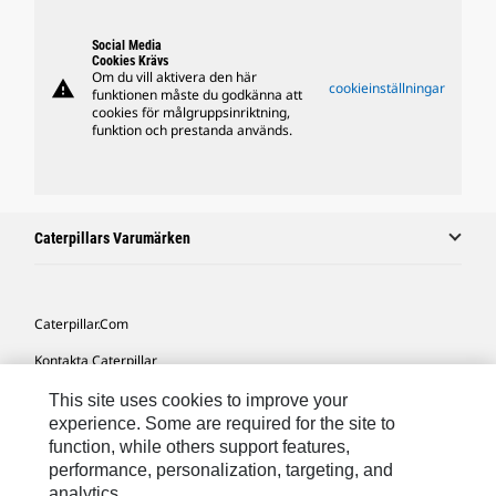
Social Media
Cookies Krävs
Om du vill aktivera den här
warning
cookieinställningar
funktionen måste du godkänna att
cookies för målgruppsinriktning,
funktion och prestanda används.
Caterpillars Varumärken
Caterpillar.com
Kontakta Caterpillar
Mina Marknadsföringspreferenser
This site uses cookies to improve your
experience. Some are required for the site to
Platskarta
function, while others support features,
performance, personalization, targeting, and
Cookie Settings
analytics.