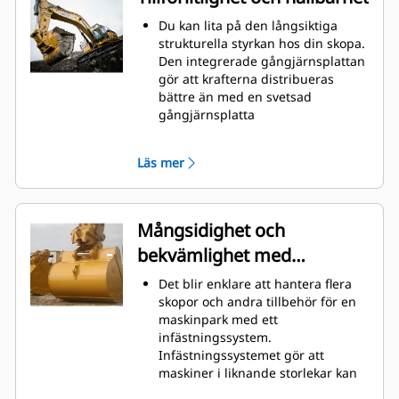
grävning. Cat-skoporna är
utformade för att skära genom
Du kan lita på den långsiktiga
material snabbt för att förbättra
strukturella styrkan hos din skopa.
maskinens totala effektivitet.
Den integrerade gångjärnsplattan
Lasta mer material på kortare tid.
gör att krafterna distribueras
Skopans form och sidostänger
bättre än med en svetsad
håller de flesta material i din
gångjärnsplatta
skopa vid varje lastning.
Cats skopor är tillverkade med
höghållfast, nötningsbeständigt
Läs mer
stål, särskilt användbart på
extrema slitytor
Skydda extrema slitytor på skopan
bäst från att komma i kontakt med
Mångsidighet och
material med Caterpillars redskap
bekvämlighet med
med markkontakt (GET)
Högre produktion i krävande
snabbkopplingar
Det blir enklare att hantera flera
situationer, enklare penetrering i
skopor och andra tillbehör för en
högar och snabbare cykeltider
maskinpark med ett
med Cat
Advansys
GET
®
™
infästningssystem.
Installera och ta bort tänder
Infästningssystemet gör att
snabbare än tidigare med
maskiner i liknande storlekar kan
Advansys hammarlösa GET-system
dela redskap och tillbehör vilka