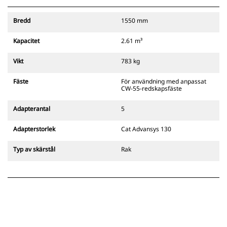
innerhörn.
Se till dina redskap sitter fast med
Bredd
1550 mm
hörbara och synliga indikatorer
från fästets sekundära spärr som
Kapacitet
2.61 m³
alltid finns i förarens siktlinje.
Cats pinnmonterade
Vikt
783 kg
gripredskapsfästen är kompatibla
med bandgående grävmaskiner
Fäste
För användning med anpassat
311–352 och alla hjulburna
CW-55-redskapsfäste
grävmaskiner. Fästen för
dikesbredd finns även tillgängliga.
Adapterantal
5
Tillbehör som är kompatibla med
det CW-anpassade redskapsfästet
Adapterstorlek
Cat Advansys 130
använder det fasta
redskapsfästets gångjärn. CW-
Typ av skärstål
Rak
anpassade redskapsfästen har ett
killåsningssystem som håller
säkert låst.
CW-anpassade redskapsfästen
finns tillgängliga för alla
bandburna och hjulburna
grävmaskiner.