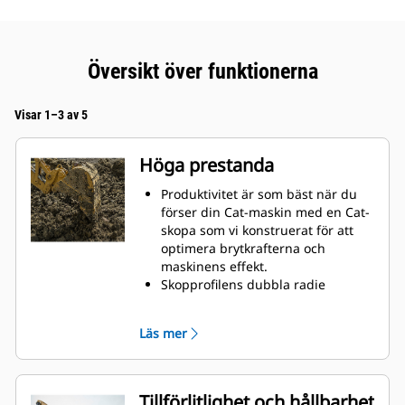
Översikt över funktionerna
Visar 1–3 av 5
Höga prestanda
Produktivitet är som bäst när du
förser din Cat-maskin med en Cat-
skopa som vi konstruerat för att
optimera brytkrafterna och
maskinens effekt.
Skopprofilens dubbla radie
förbättrar materialflödet och sikten
in i skopan. Skophälens utökade
Läs mer
frigång säkerställer att skopbotten
inte släpar, vilket minskar
underhållskostnaderna.
Bränsleförbrukningstoppar under
Tillförlitlighet och hållbarhet