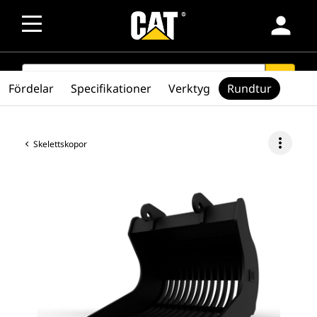
person
SEARCH
search
Fördelar
Specifikationer
Verktyg
Rundtur
more_vert
Skelettskopor